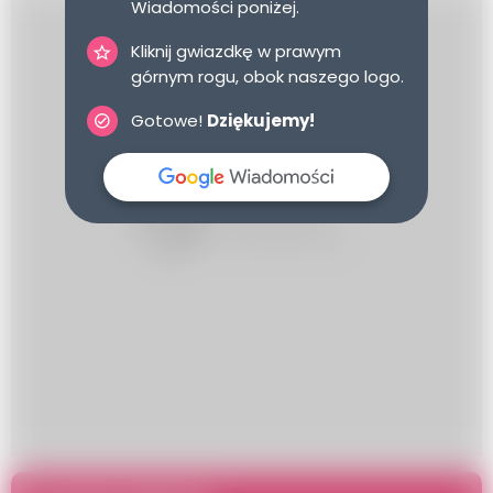
Wiadomości poniżej.
Kliknij gwiazdkę w prawym
górnym rogu, obok naszego logo.
Gotowe!
Dziękujemy!