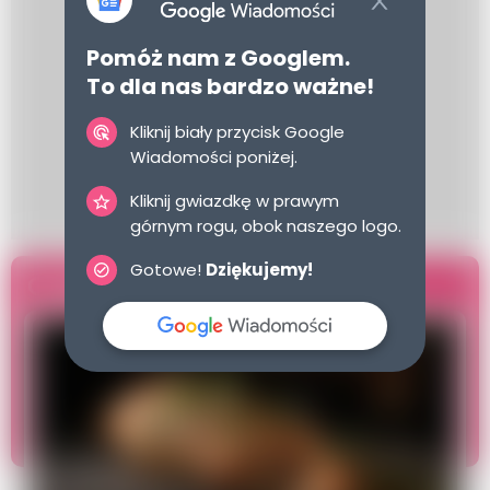
Pomóż nam z Googlem.
To dla nas bardzo ważne!
Kliknij biały przycisk Google
Wiadomości poniżej.
Kliknij gwiazdkę w prawym
górnym rogu, obok naszego logo.
Gotowe!
Dziękujemy!
Czytaj więcej