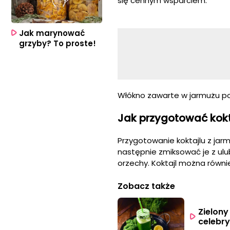
się cennym wsparciem.
Jak marynować
grzyby? To proste!
Włókno zawarte w jarmużu po
Jak przygotować kokt
Przygotowanie koktajlu z jarm
następnie zmiksować je z ulub
orzechy. Koktajl można równ
Zobacz także
Zielony
celebry