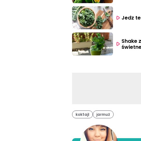
Jedz te
Shake z
świetn
koktajl
jarmuż