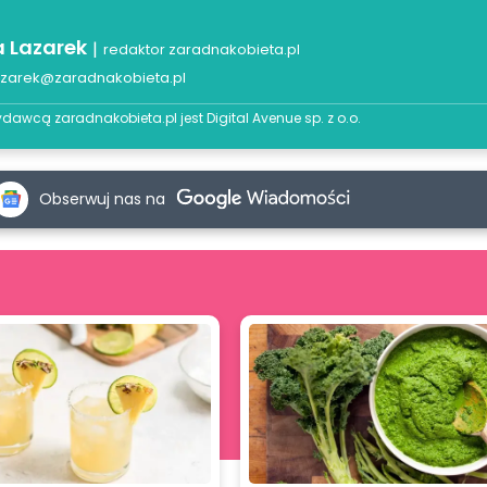
a Lazarek
|
redaktor zaradnakobieta.pl
azarek@zaradnakobieta.pl
dawcą zaradnakobieta.pl jest
Digital Avenue sp. z o.o.
Obserwuj nas na