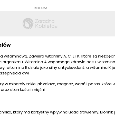
REKLAMA
rałów
witaminową. Zawiera witaminy A, C, E i K, które są niezbęd
a organizmu. Witamina A wspomaga zdrowie oczu, witamin
, witamina E działa jako silny antyoksydant, a witamina K j
zepnięcia krwi.
y w minerały takie jak żelazo, magnez, wapń i potas, które 
raz stan kości i mięśni.
łonnika, który ma korzystny wpływ na układ trawienny. Błonn