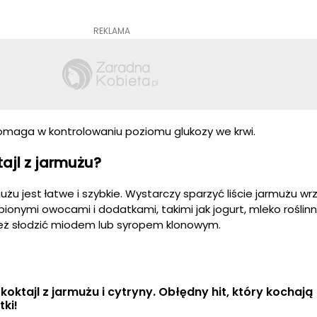
REKLAMA
maga w kontrolowaniu poziomu glukozy we krwi.
ajl z jarmużu?
użu jest łatwe i szybkie. Wystarczy sparzyć liście jarmużu wr
ionymi owocami i dodatkami, takimi jak jogurt, mleko roślin
ież słodzić miodem lub syropem klonowym.
 koktajl z jarmużu i cytryny. Obłędny hit, który kochają 
tki!