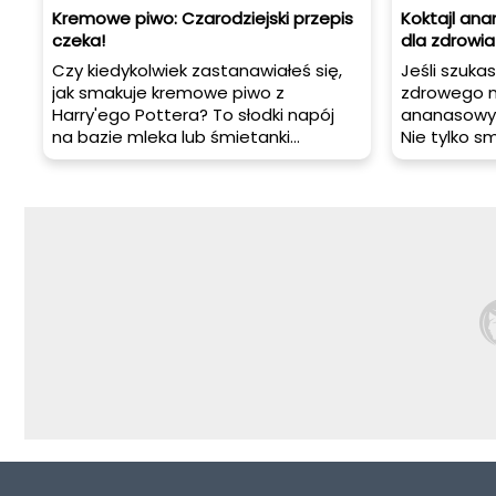
Kremowe piwo: Czarodziejski przepis
Koktajl ana
czeka!
dla zdrowia
Czy kiedykolwiek zastanawiałeś się,
Jeśli szuka
jak smakuje kremowe piwo z
zdrowego na
Harry'ego Pottera? To słodki napój
ananasowy 
na bazie mleka lub śmietanki
Nie tylko s
kremówki, który z pewnością
również ma 
zachwyci Twoje podniebienie. W tym
zdrowia. Do
artykule dowiesz się, jak
koktajl ana
przygotować to magiczne piwo, jak
właściwośc
je podawać i jakie porady warto
podawać or
wziąć pod uwagę.
i ciekawos
pysznego n