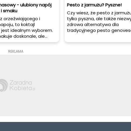
nasowy - ulubiony napój
Pesto z jarmużu? Pyszne!
 i smaku
Czy wiesz, że pesto z jarmużu
sz orzeźwiającego i
tylko pyszna, ale także niezw
poju, to koktajl
zdrowa alternatywa dla
jest idealnym wyborem.
tradycyjnego pesto genove
makuje doskonale, ale
tym artykule dowiesz się, jak
wiele korzyści dla
przygotować to aromatyczne
wiedz się o przepisie na
pełne składników odżywczyc
REKLAMA
nasowy, jego
z jarmużu, jakie ma właściwoś
iach zdrowotnych, jak go
zdrowotne, jak je podawać i j
az otrzymasz kilka porad
porady warto wziąć pod uwa
tek na temat tego
apoju.