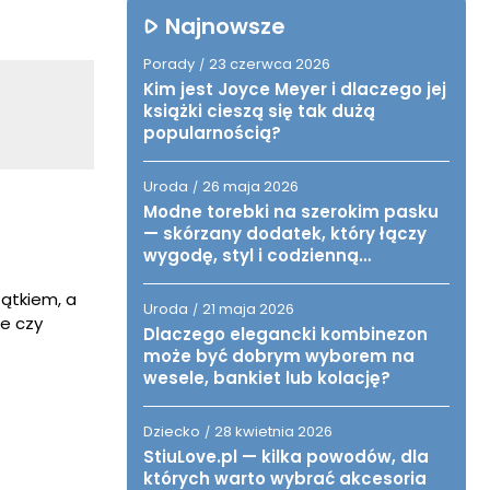
Najnowsze
Porady
23 czerwca 2026
/
Kim jest Joyce Meyer i dlaczego jej
książki cieszą się tak dużą
popularnością?
Uroda
26 maja 2026
/
Modne torebki na szerokim pasku
— skórzany dodatek, który łączy
wygodę, styl i codzienną
funkcjonalność
zątkiem, a
Uroda
21 maja 2026
/
ne czy
Dlaczego elegancki kombinezon
może być dobrym wyborem na
wesele, bankiet lub kolację?
Dziecko
28 kwietnia 2026
/
StiuLove.pl — kilka powodów, dla
których warto wybrać akcesoria