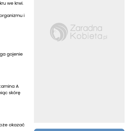
ru we krwi.
organizmu i
ga gojenie
itamina A
niąc skórę
może okazać