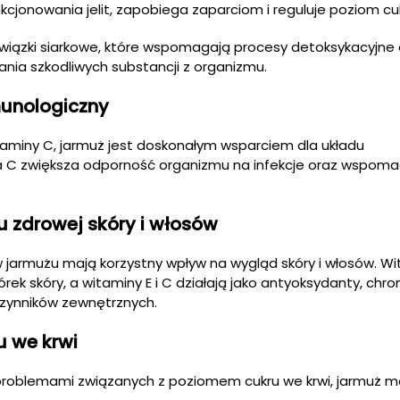
cjonowania jelit, zapobiega zaparciom i reguluje poziom cuk
wiązki siarkowe, które wspomagają procesy detoksykacyjne 
nia szkodliwych substancji z organizmu.
unologiczny
itaminy C, jarmuż jest doskonałym wsparciem dla układu
 C zwiększa odporność organizmu na infekcje oraz wspoma
 zdrowej skóry i włosów
 jarmużu mają korzystny wpływ na wygląd skóry i włosów. W
 skóry, a witaminy E i C działają jako antyoksydanty, chro
zynników zewnętrznych.
u we krwi
problemami związanych z poziomem cukru we krwi, jarmuż 