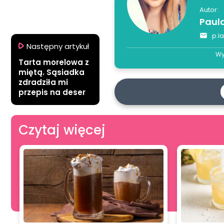
Autor:
Paul
p.l
Następny artykuł
Wy
Tarta morelowa z
miętą. Sąsiadka
zdradziła mi
przepis na deser
Czytaj więcej