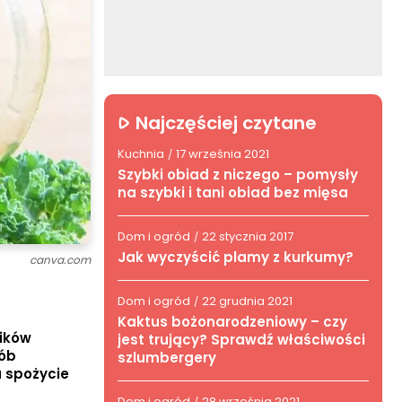
Najczęściej czytane
Kuchnia
17 września 2021
/
Szybki obiad z niczego – pomysły
na szybki i tani obiad bez mięsa
Dom i ogród
22 stycznia 2017
/
Jak wyczyścić plamy z kurkumy?
canva.com
Dom i ogród
22 grudnia 2021
/
Kaktus bożonarodzeniowy – czy
ników
jest trujący? Sprawdź właściwości
sób
szlumbergery
a spożycie
Dom i ogród
28 września 2021