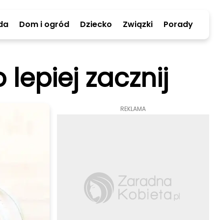
da
Dom i ogród
Dziecko
Związki
Porady
o lepiej zacznij
REKLAMA