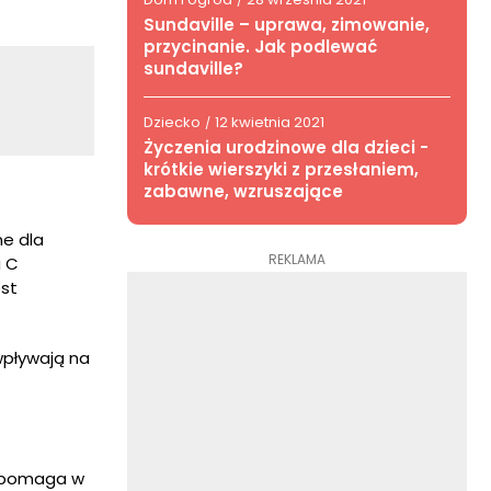
/
Sundaville – uprawa, zimowanie,
przycinanie. Jak podlewać
sundaville?
Dziecko
12 kwietnia 2021
/
Życzenia urodzinowe dla dzieci -
krótkie wierszyki z przesłaniem,
zabawne, wzruszające
ne dla
REKLAMA
a C
est
wpływają na
ik pomaga w