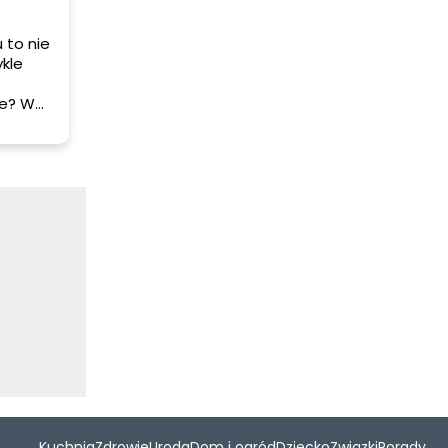
 to nie
ykle
se? W
 i
h pesto
ci
akie
gę.
Kuchnia
Zdrowie
Uroda
Dom i ogród
Dziecko
Związki
Porady