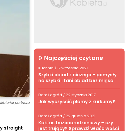
Najczęściej czytane
Kuchnia
17 września 2021
/
Szybki obiad z niczego – pomysły
na szybki i tani obiad bez mięsa
Dom i ogród
22 stycznia 2017
/
Jak wyczyścić plamy z kurkumy?
Materiał partnera
Dom i ogród
22 grudnia 2021
/
Kaktus bożonarodzeniowy – czy
y straight
jest trujący? Sprawdź właściwości