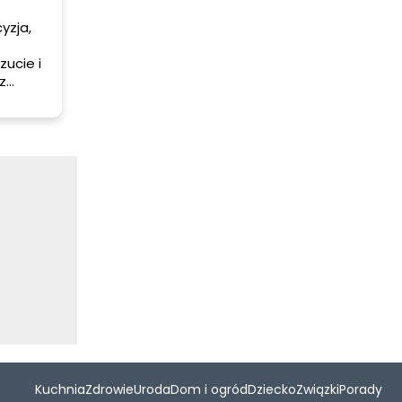
yzja,
ucie i
z
 marek,
akość
ałość o
jest
ielizny,
y na
asy,
lizna,
 i
Kuchnia
Zdrowie
Uroda
Dom i ogród
Dziecko
Związki
Porady