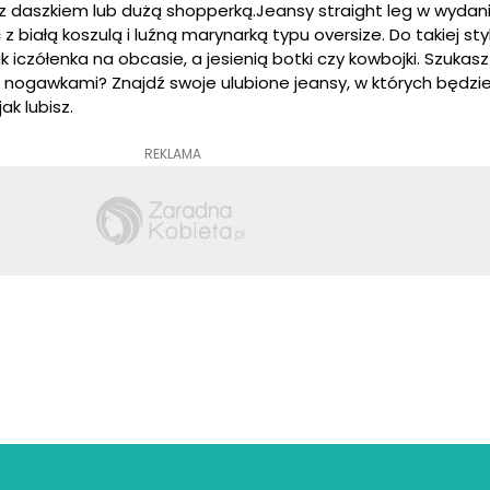
z daszkiem lub dużą
shopperką
.Jeansy
straight
leg w wydan
 białą koszulą i luźną marynarką typu
oversize
. Do takiej st
k i
czółenka na obcasie, a jesienią botki czy kowbojki. Szuka
nogawkami? Znajdź swoje ulubione jeansy, w których będzie
ak lubisz.
REKLAMA