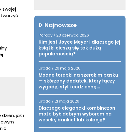
 swojej
stworzyć
Najnowsze
Porady
23 czerwca 2026
/
Kim jest Joyce Meyer i dlaczego jej
książki cieszą się tak dużą
lny
popularnością?
ej
Uroda
26 maja 2026
/
Modne torebki na szerokim pasku
— skórzany dodatek, który łączy
wygodę, styl i codzienną
funkcjonalność
Uroda
21 maja 2026
/
Dlaczego elegancki kombinezon
może być dobrym wyborem na
dzień, jak i
wesele, bankiet lub kolację?
izowym
nić