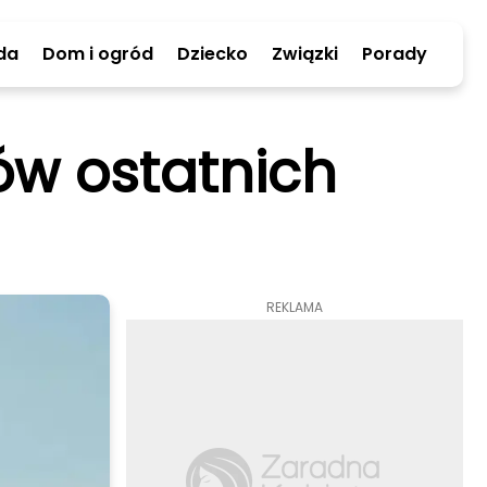
da
Dom i ogród
Dziecko
Związki
Porady
ów ostatnich
REKLAMA