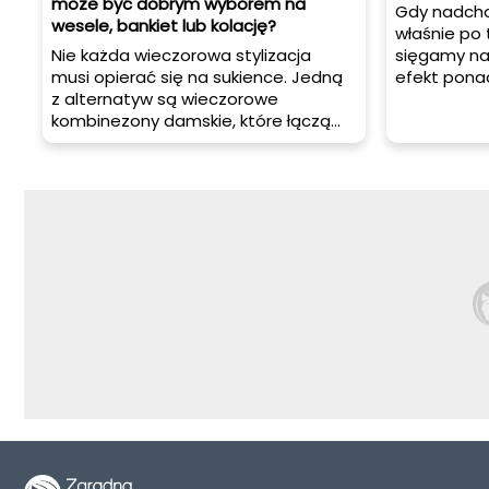
może być dobrym wyborem na
Gdy nadchod
wesele, bankiet lub kolację?
właśnie po
Nie każda wieczorowa stylizacja
sięgamy naj
musi opierać się na sukience. Jedną
efekt ponad
z alternatyw są wieczorowe
ale przede
kombinezony damskie, które łączą
termicznego
elegancję z wygodą i nowoczesnym
o nich mowa
charakterem. To rozwiązanie
różnią? Jaki
sprawdza się szczególnie dobrze
ubioru? Prz
wtedy, gdy potrzebny jest strój
efektowny, ale mniej oczywisty niż
klasyczna kreacja.