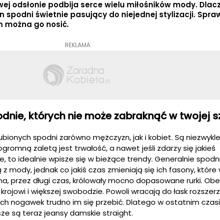
nowej odsłonie podbija serce wielu miłośników mody. Dla
 spodni świetnie pasujący do niejednej stylizacji. Spraw
m można go nosić.
REKLAMA
dnie, których nie może zabraknąć w twojej s
ubionych spodni zarówno mężczyzn, jak i kobiet. Są niezwykl
ogromną zaletą jest trwałość, a nawet jeśli zdarzy się jakieś
, to idealnie wpisze się w bieżące trendy. Generalnie spodn
z mody, jednak co jakiś czas zmieniają się ich fasony, któr
a, przez długi czas, królowały mocno dopasowane rurki. Obe
 krojowi i większej swobodzie. Powoli wracają do łask rozszer
ych nogawek trudno im się przebić. Dlatego w ostatnim czas
ze są teraz jeansy damskie straight.