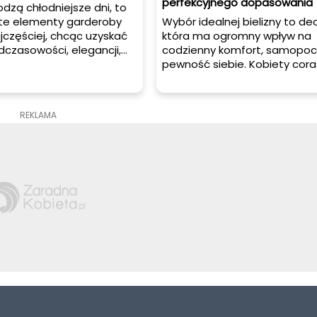
perfekcyjnego dopasowania
zą chłodniejsze dni, to
 te elementy garderoby
Wybór idealnej bielizny to dec
częściej, chcąc uzyskać
która ma ogromny wpływ na
czasowości, elegancji,
codzienny komfort, samopocz
 wszystkim komfortu
pewność siebie. Kobiety cora
. Swetry i kardigany, bo
częściej sięgają po produkty
 – czym się od siebie
które łączą w sobie wysoką j
e są zalety tej części
wykonania, estetykę oraz db
REKLAMA
ekonaj się!
detale. Jedną z takich marek 
Felina – niemiecki producent b
który od lat zachwyca kobiet
całym świecie połączeniem kl
elegancji i doskonałego
dopasowania. To nie tylko bie
ale również symbol kobiecości
świadomego stylu życia.