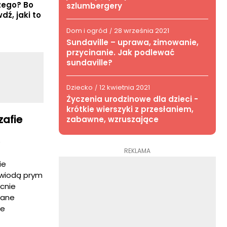
czego? Bo
szlumbergery
dź, jaki to
Dom i ogród
28 września 2021
/
Sundaville – uprawa, zimowanie,
przycinanie. Jak podlewać
sundaville?
Dziecko
12 kwietnia 2021
/
Życzenia urodzinowe dla dzieci -
krótkie wierszyki z przesłaniem,
zafie
zabawne, wzruszające
e
REKLAMA
ie
e wiodą prym
cnie
zane
ie