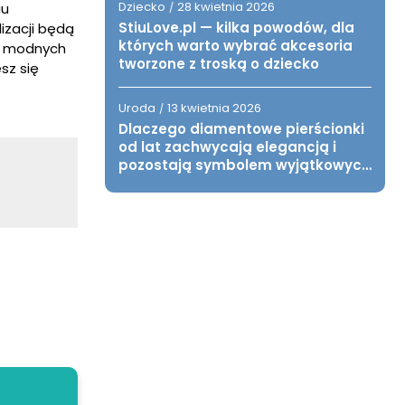
Dziecko
28 kwietnia 2026
iu
/
StiuLove.pl — kilka powodów, dla
ylizacji będą
których warto wybrać akcesoria
sz modnych
tworzone z troską o dziecko
sz się
Uroda
13 kwietnia 2026
/
Dlaczego diamentowe pierścionki
od lat zachwycają elegancją i
pozostają symbolem wyjątkowych
chwil?