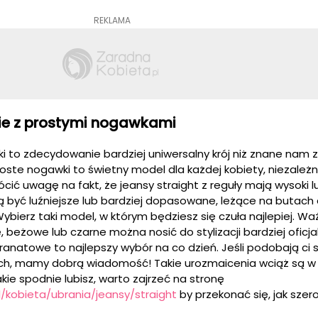
REKLAMA
e z prostymi nogawkami
i to zdecydowanie bardziej uniwersalny krój niż znane nam z
roste nogawki to świetny model dla każdej kobiety, niezależn
rócić uwagę na fakt, że jeansy
straight
z reguły mają wysoki l
gą być luźniejsze lub bardziej dopasowane, leżące na butach
 Wybierz taki model, w którym będziesz się czuła najlepiej. W
e, beżowe lub czarne można nosić do stylizacji bardziej oficja
ranatowe to najlepszy wybór na co dzień. Jeśli podobają ci s
ach, mamy dobrą wiadomość! Takie urozmaicenia wciąż są w
akie spodnie lubisz, warto zajrzeć na stronę
/kobieta/ubrania/jeansy/straight
by przekonać się, jak szero