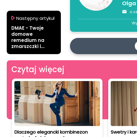
Olga
o.s
Następny artykuł
Wy
DMAE - Twoje
domowe
remedium na
zmarszczki i
przebarwienia
Czytaj więcej
Dlaczego elegancki kombinezon
Swetry i kar