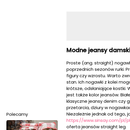
Modne jeansy damski
Proste (ang.
straight
) nogawk
poprzednich sezonów rurki. P
figury czy wzrostu. Warto zw
stan. Ich nogawki z kolei mo
krótsze, odsłaniające kostki.
jest także kolor jeansów. Biał
klasyczne jeansy denim czy g
przetarcia, dziury w nogawk
Niezależnie jednak od tego, j
Polecamy
https://www.sinsay.com/pl/pl
oferta jeansów straight leg.