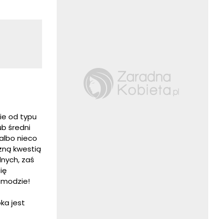
ie od typu
ub średni
 albo nieco
ażną kwestią
lnych, zaś
ię
 modzie!
ka jest