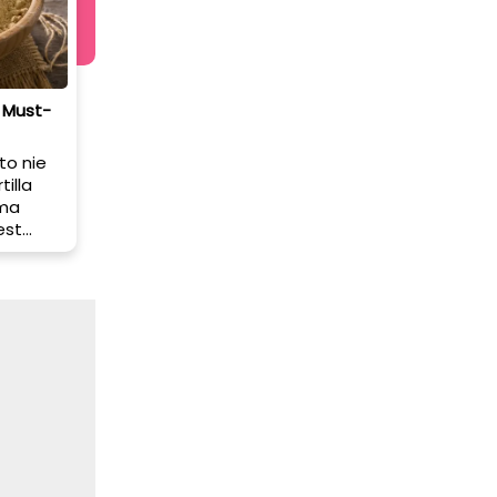
 Must-
to nie
tilla
 ma
est
cją
esz się
kilka
ą ten