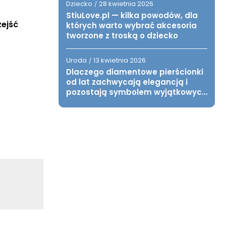
Dziecko
28 kwietnia 2026
/
StiuLove.pl — kilka powodów, dla
ejść 
których warto wybrać akcesoria
tworzone z troską o dziecko
Uroda
13 kwietnia 2026
/
Dlaczego diamentowe pierścionki
od lat zachwycają elegancją i
pozostają symbolem wyjątkowych
chwil?