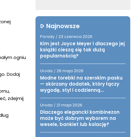
żonej
Najnowsze
Porady
23 czerwca 2026
/
Kim jest Joyce Meyer i dlaczego jej
książki cieszą się tak dużą
popularnością?
 małym ogniu
Uroda
26 maja 2026
/
go. Dodaj
Modne torebki na szerokim pasku
— skórzany dodatek, który łączy
wygodę, styl i codzienną
ornu,
funkcjonalność
eć, zdejmij
Uroda
21 maja 2026
/
Dlaczego elegancki kombinezon
dług
może być dobrym wyborem na
wesele, bankiet lub kolację?