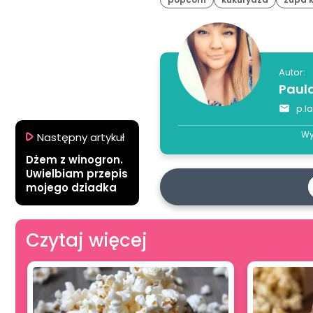
Autor:
Paul
p.l
Wy
Następny artykuł
Dżem z winogron.
Uwielbiam przepis
mojego dziadka
Czytaj więcej