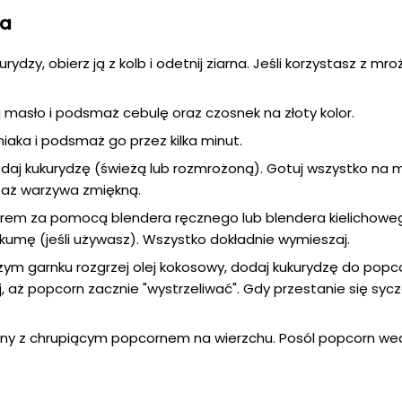
ia
rydzy, obierz ją z kolb i odetnij ziarna. Jeśli korzystasz z mro
 masło i podsmaż cebulę oraz czosnek na złoty kolor.
iaka i podsmaż go przez kilka minut.
dodaj kukurydzę (świeżą lub rozmrożoną). Gotuj wszystko na
, aż warzywa zmiękną.
 krem za pomocą blendera ręcznego lub blendera kielichowe
kumę (jeśli używasz). Wszystko dokładnie wymieszaj.
żym garnku rozgrzej olej kokosowy, dodaj kukurydzę do popc
j, aż popcorn zacznie "wystrzeliwać". Gdy przestanie się sycz
any z chrupiącym popcornem na wierzchu. Posól popcorn we