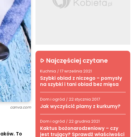
Najczęściej czytane
Kuchnia
17 września 2021
/
Szybki obiad z niczego – pomysły
na szybki i tani obiad bez mięsa
Dom i ogród
22 stycznia 2017
/
Jak wyczyścić plamy z kurkumy?
canva.com
Dom i ogród
22 grudnia 2021
/
Kaktus bożonarodzeniowy – czy
maków. To
jest trujący? Sprawdź właściwości