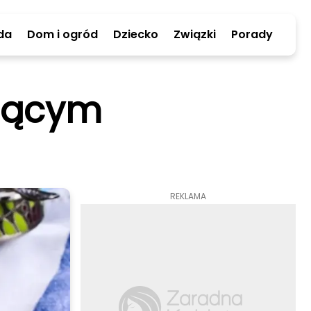
da
Dom i ogród
Dziecko
Związki
Porady
piącym
REKLAMA