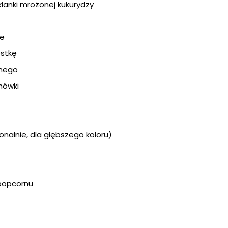
zklanki mrożonej kukurydzy
ne
ostkę
wnego
mówki
jonalnie, dla głębszego koloru)
 popcornu