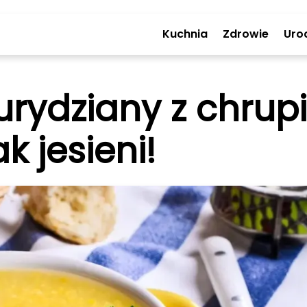
Kuchnia
Zdrowie
Uro
urydziany z chru
 jesieni!