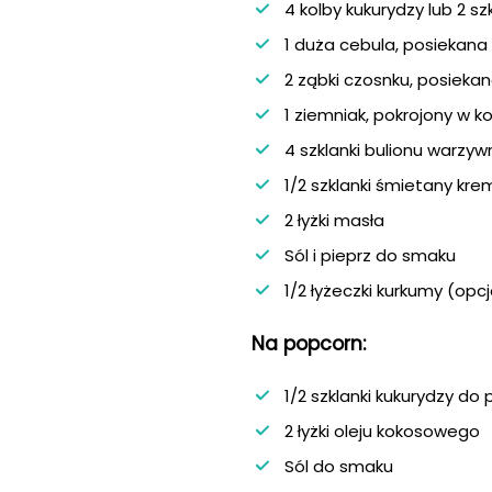
4 kolby kukurydzy lub 2 s
1 duża cebula, posiekana
2 ząbki czosnku, posieka
1 ziemniak, pokrojony w k
4 szklanki bulionu warzy
1/2 szklanki śmietany kre
2 łyżki masła
Sól i pieprz do smaku
1/2 łyżeczki kurkumy (opc
Na popcorn:
1/2 szklanki kukurydzy do
2 łyżki oleju kokosowego
Sól do smaku