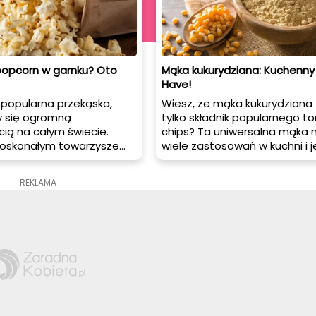
 popcorn w garnku? Oto
Mąka kukurydziana: Kuchenny
Have!
 popularna przekąska,
Wiesz, że mąka kukurydziana 
y się ogromną
tylko składnik popularnego tor
ią na całym świecie.
chips? Ta uniwersalna mąka
doskonałym towarzyszem
wiele zastosowań w kuchni i j
lmowego wieczoru lub
idealna dla osób z nietoleran
 także stanowi zdrowszą
glutenu. W tym artykule dowi
REKLAMA
ę dla chipsów. Chociaż
więcej o właściwościach mąki
osób korzysta z
kukurydzianej oraz znajdziesz 
ki do przygotowania
przepisów, które wykorzystuj
stnieje prosty sposób na
zdrowy składnik.
nie go w zwykłym garnku
e.