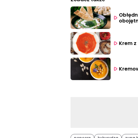
Obłędny
obojętn
Krem z 
Kremowa
popcorn
kukurydza
zupa 