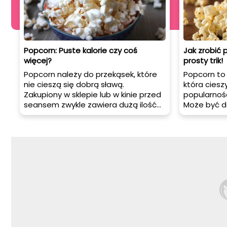
Popcorn: Puste kalorie czy coś
Jak zrobić
więcej?
prosty trik!
Popcorn należy do przekąsek, które
Popcorn to
nie cieszą się dobrą sławą.
która ciesz
Zakupiony w sklepie lub w kinie przed
popularnośc
seansem zwykle zawiera dużą ilość
Może być 
tłuszczu, soli lub słodkich dodatków
podczas fi
takich jak karmel. To sprawia, że nie
imprezy, a
jest on produktem polecanym do
alternatyw
częstego spożywania. Czy
większość 
faktycznie popcorn posiada same
mikrofalów
wady i nie może być włączony do
popcornu, i
naszej diety?
przygotowa
na kuchenc