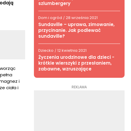
dodają
szlumbergery
Dom i ogród
28 września 2021
/
Sundaville – uprawa, zimowanie,
przycinanie. Jak podlewać
sundaville?
Dziecko
12 kwietnia 2021
/
Życzenia urodzinowe dla dzieci -
krótkie wierszyki z przesłaniem,
 tworząc
zabawne, wzruszające
 pełna
k magnez i
REKLAMA
e ciała i