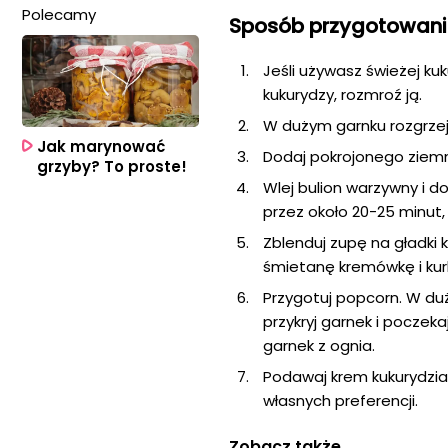
Polecamy
Sposób przygotowan
Jeśli używasz świeżej kuku
kukurydzy, rozmroź ją.
W dużym garnku rozgrzej
Jak marynować
Dodaj pokrojonego ziemn
grzyby? To proste!
Wlej bulion warzywny i 
przez około 20-25 minut
Zblenduj zupę na gładki
śmietanę kremówkę i kur
Przygotuj popcorn. W du
przykryj garnek i poczeka
garnek z ognia.
Podawaj krem kukurydzi
własnych preferencji.
Zobacz także