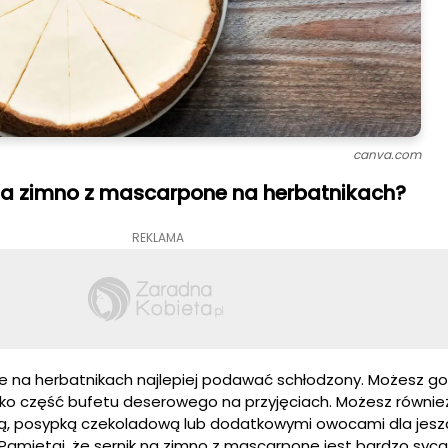
canva.com
na zimno z mascarpone na herbatnikach?
REKLAMA
e na herbatnikach najlepiej podawać schłodzony. Możesz g
ako część bufetu deserowego na przyjęciach. Możesz równie
ą, posypką czekoladową lub dodatkowymi owocami dla jesz
Pamiętaj, że sernik na zimno z mascarpone jest bardzo sycą