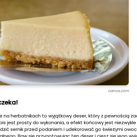
canva.com
czeka!
e na herbatnikach to wyjątkowy deser, który z pewnością za
pis jest prosty do wykonania, a efekt końcowy jest niezwykle
odzić sernik przed podaniem i udekorować go świeżymi owoc
alnego. Baw się przygotowując ten deser i ciesz się jego w