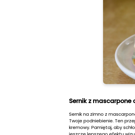
Sernik z mascarpone 
Sernik na zimno z mascarpon
Twoje podniebienie. Ten prze
kremowy. Pamiętaj, aby schł
jeszcze lepszego efektu wizu