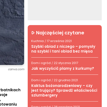
Najczęściej czytane
Kuchnia
17 września 2021
/
Szybki obiad z niczego – pomysły
na szybki i tani obiad bez mięsa
Dom i ogród
22 stycznia 2017
/
Jak wyczyścić plamy z kurkumy?
canva.com
Dom i ogród
22 grudnia 2021
/
Kaktus bożonarodzeniowy – czy
erbatnikach
jest trujący? Sprawdź właściwości
woje
szlumbergery
,
gotowaniu
Dom i ogród
28 września 2021