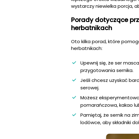
wystarczy niewielka porcja, a
Porady dotyczące pr
herbatnikach
Oto kilka porad, które pomo
herbatnikach:
Upewnij się, że ser mas
przygotowania sernika.
Jeśli chcesz uzyskać bar
serowej.
Możesz eksperymentować 
pomarańczowa, kakao lub
Pamiętaj, że sernik na z
lodówce, aby składniki dob