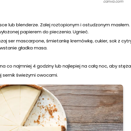
canva.com
isce lub blenderze. Zalej roztopionym i ostudzonym masłem.
yłożonej papierem do pieczenia. Ugnieć.
aj ser mascarpone, śmietankę kremówkę, cukier, sok z cytry
powstanie gładka masa.
na co najmniej 4 godziny lub najlepiej na całą noc, aby stężał
 sernik świeżymi owocami.