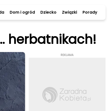
da
Dom i ogród
Dziecko
Związki
Porady
. herbatnikach!
REKLAMA