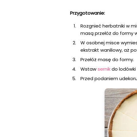
Przygotowanie:
Rozgnieć herbatniki w m
masą przełóż do formy w
W osobnej misce wymiesz
ekstrakt waniliowy, aż 
Przełóż masę do formy.
Wstaw
sernik
do lodówki 
Przed podaniem udekoruj