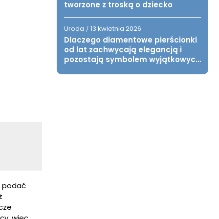
tworzone z troską o dziecko
Uroda
13 kwietnia 2026
/
Dlaczego diamentowe pierścionki
od lat zachwycają elegancją i
pozostają symbolem wyjątkowych
chwil?
o podać
ż
cze
cy, więc