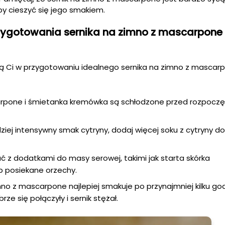
by cieszyć się jego smakiem.
zygotowania sernika na zimno z mascarpone
gą Ci w przygotowaniu idealnego sernika na zimno z mascar
carpone i śmietanka kremówka są schłodzone przed rozpocz
dziej intensywny smak cytryny, dodaj więcej soku z cytryny d
z dodatkami do masy serowej, takimi jak starta skórka
 posiekane orzechy.
imno z mascarpone najlepiej smakuje po przynajmniej kilku go
rze się połączyły i sernik stężał.