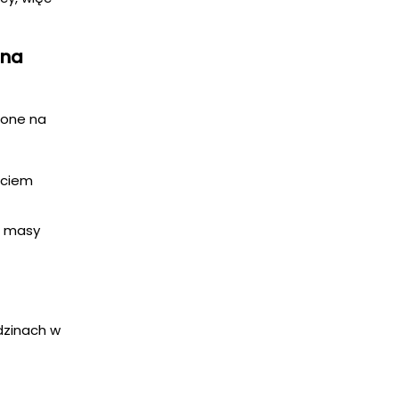
 na
pone na
ęciem
o masy
dzinach w