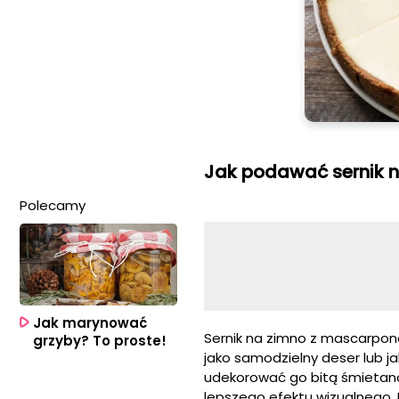
Jak podawać sernik 
Polecamy
Jak marynować
Sernik na zimno z mascarpon
grzyby? To proste!
jako samodzielny deser lub j
udekorować go bitą śmietan
lepszego efektu wizualnego. 