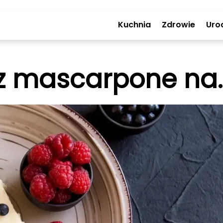
Kuchnia
Zdrowie
Uro
z mascarpone na..