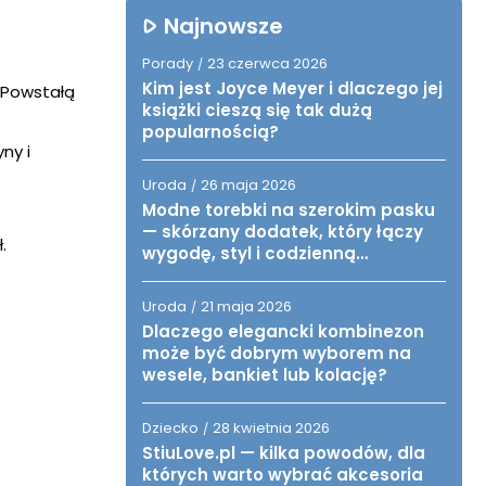
Najnowsze
Porady
23 czerwca 2026
/
Kim jest Joyce Meyer i dlaczego jej
 Powstałą
książki cieszą się tak dużą
popularnością?
ny i
Uroda
26 maja 2026
/
Modne torebki na szerokim pasku
— skórzany dodatek, który łączy
.
wygodę, styl i codzienną
funkcjonalność
Uroda
21 maja 2026
/
Dlaczego elegancki kombinezon
może być dobrym wyborem na
wesele, bankiet lub kolację?
Dziecko
28 kwietnia 2026
/
StiuLove.pl — kilka powodów, dla
których warto wybrać akcesoria