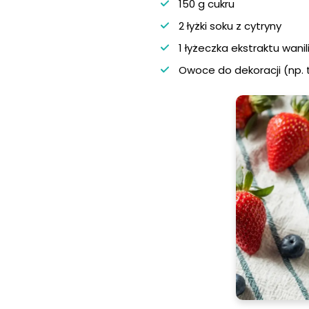
150 g cukru
2 łyżki soku z cytryny
1 łyżeczka ekstraktu wan
Owoce do dekoracji (np. t