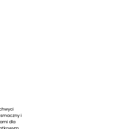
chwyci
 smaczny i
ami dla
yjątkowym