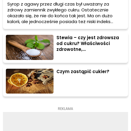
Syrop z agawy przez długi czas był uważany za
zdrowy zamiennik zwykłego cukru. Ostatecznie
okazało się, że nie do końca tak jest. Ma on dużo
kalorii, ale jednocześnie posiada też niski indeks
glikemiczny. Do czego można używać syropu z agawy
i jakie ma właściwości?
Stewia – czy jest zdrowsza
od cukru? Właściwości
zdrowotne,
przeciwwskazania
Czym zastąpić cukier?
REKLAMA