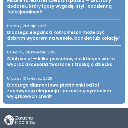
Modne torebki na szerokim pasku — skórzany
dodatek, który łączy wygodę, styl i codzienną
funkcjonalność
Uroda
21 maja 2026
/
Dlaczego elegancki kombinezon może być
dobrym wyborem na wesele, bankiet lub kolację?
Dziecko
28 kwietnia 2026
/
StiuLove.pl — kilka powodów, dla których warto
wybrać akcesoria tworzone z troską o dziecko
Uroda
13 kwietnia 2026
/
Dlaczego diamentowe pierścionki od lat
zachwycają elegancją i pozostają symbolem
wyjątkowych chwil?