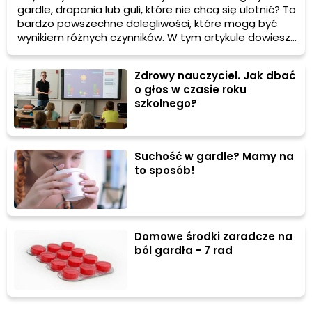
gardle, drapania lub guli, które nie chcą się ulotnić? To
bardzo powszechne dolegliwości, które mogą być
wynikiem różnych czynników. W tym artykule dowiesz
się, dlaczego flegma gromadzi się w gardle, jakie są
jej objawy oraz jak można ją skutecznie leczyć.
Zdrowy nauczyciel. Jak dbać
o głos w czasie roku
szkolnego?
Suchość w gardle? Mamy na
to sposób!
Domowe środki zaradcze na
ból gardła - 7 rad