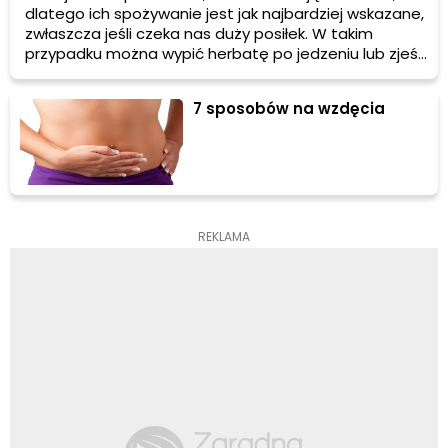
dlatego ich spożywanie jest jak najbardziej wskazane,
zwłaszcza jeśli czeka nas duży posiłek. W takim
przypadku można wypić herbatę po jedzeniu lub zjeść
ananasa na deser. Pomocne mogą być również
herbaty ziołowe, a także niektóre owoce, np. świeża
7 sposobów na wzdęcia
papaja.
REKLAMA