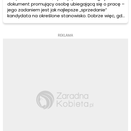
dokument promujący osobę ubiegającą się o pracę –
jego zadaniem jest jak najlepsze „sprzedanie”
kandydata na określone stanowisko. Dobrze więc, gdy
zawiera jak najwięcej informacji o zawodowych
dokonaniach potencjalnego pracownika – nie bez
znaczenia jest jednak sposób ich przekazania.
REKLAMA