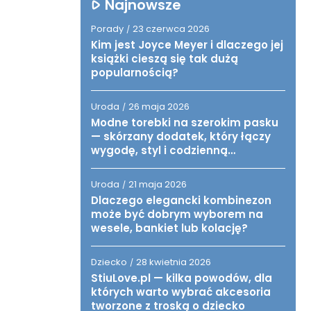
Najnowsze
Porady
23 czerwca 2026
/
Kim jest Joyce Meyer i dlaczego jej
książki cieszą się tak dużą
popularnością?
Uroda
26 maja 2026
/
Modne torebki na szerokim pasku
— skórzany dodatek, który łączy
wygodę, styl i codzienną
funkcjonalność
Uroda
21 maja 2026
/
Dlaczego elegancki kombinezon
może być dobrym wyborem na
wesele, bankiet lub kolację?
Dziecko
28 kwietnia 2026
/
StiuLove.pl — kilka powodów, dla
których warto wybrać akcesoria
tworzone z troską o dziecko