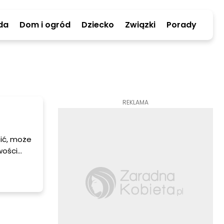
da
Dom i ogród
Dziecko
Związki
Porady
REKLAMA
pić, może
wości
odżywcze