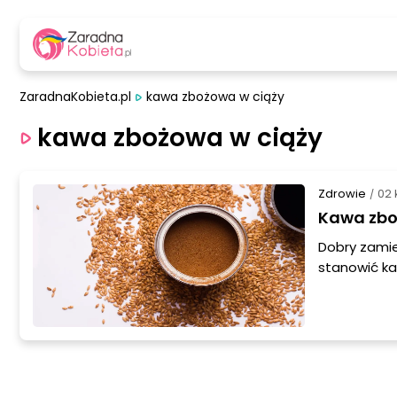
ZaradnaKobieta.pl
kawa zbożowa w ciąży
kawa zbożowa w ciąży
Zdrowie
02 
/
Kawa zbo
Dobry zamie
stanowić ka
pobudzające
ważne dla o