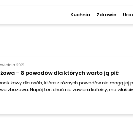
Kuchnia
Zdrowie
Uro
kwietnia 2021
żowa – 8 powodów dla których warto ją pić
nnik kawy dla osób, które z różnych powodów nie mogą jej 
wa zbożowa. Napój ten choć nie zawiera kofeiny, ma właści
, a ponadto zawiera witaminy z grupy B i inne substancje 
rganizmu.