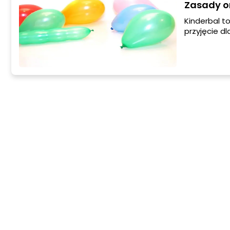
Zasady or
Kinderbal to
przyjęcie d
zabawy i co
pociech.