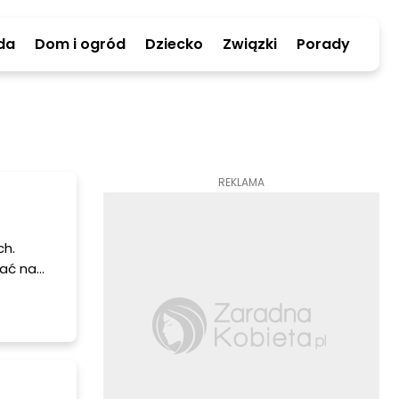
da
Dom i ogród
Dziecko
Związki
Porady
REKLAMA
ch.
wać na
óre
ciłabyś
kże
, co jest