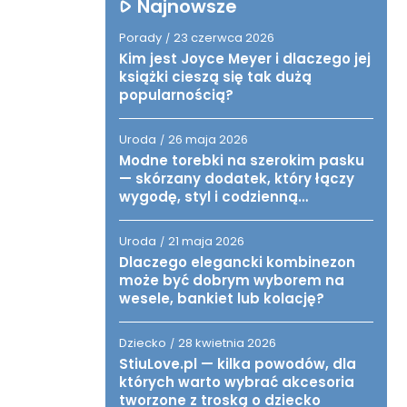
Najnowsze
Porady
23 czerwca 2026
/
Kim jest Joyce Meyer i dlaczego jej
książki cieszą się tak dużą
popularnością?
Uroda
26 maja 2026
/
Modne torebki na szerokim pasku
— skórzany dodatek, który łączy
wygodę, styl i codzienną
funkcjonalność
Uroda
21 maja 2026
/
Dlaczego elegancki kombinezon
może być dobrym wyborem na
wesele, bankiet lub kolację?
Dziecko
28 kwietnia 2026
/
StiuLove.pl — kilka powodów, dla
których warto wybrać akcesoria
tworzone z troską o dziecko