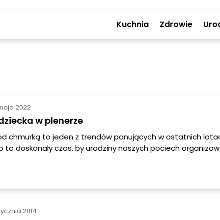
Kuchnia
Zdrowie
Uro
maja 2022
dziecka w plenerze
od chmurką to jeden z trendów panujących w ostatnich lata
to to doskonały czas, by urodziny naszych pociech organizo
ietrzu. W ten sposób nie tylko zaoszczędzisz pieniądze, kt
a kilkugodzinne wynajęcie sali zabaw, czy czas, który poświę
owe sprzątanie i naprawę ewentualnych zniszczeń, lecz ta
 się do budowania poprawnej relacji swojego dziecka z naturą
 ważne w jego prawidłowym rozwoju.
stycznia 2014