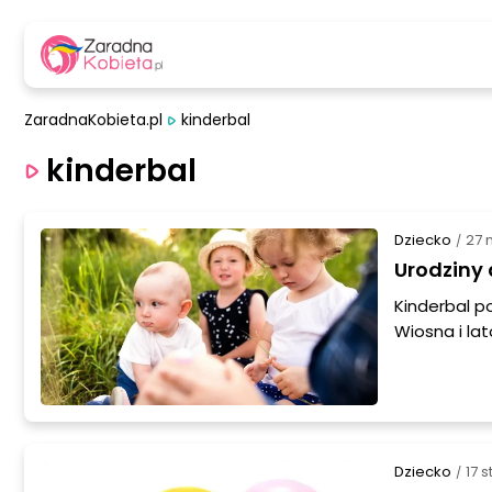
ZaradnaKobieta.pl
kinderbal
kinderbal
Dziecko
27 
/
Urodziny 
Kinderbal p
Wiosna i la
świeżym pow
wydałabyś n
na poimprez
przyczynisz
szczególnie
Dziecko
17 
/