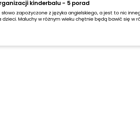
ganizacji kinderbalu - 5 porad
 słowo zapożyczone z języka angielskiego, a jest to nic inne
la dzieci. Maluchy w różnym wieku chętnie będą bawić się w r
 innego będzie je cieszyć. Zależy to również od upodobań n