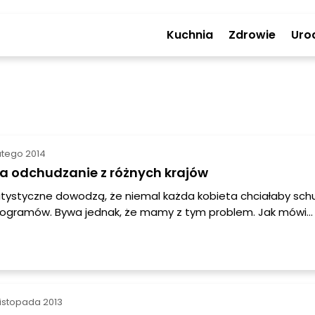
Kuchnia
Zdrowie
Uro
lutego 2014
na odchudzanie z różnych krajów
tystyczne dowodzą, że niemal każda kobieta chciałaby schu
kilogramów. Bywa jednak, że mamy z tym problem. Jak mówi
 „co kraj to obyczaj”, podobnie sprawa się ma w kwestii od
zinie również kobiety na całym świecie obrały najróżniejsze 
y najciekawsze propozycje kobiet z innych krajów na odchu
ś z tych metod pomoże schudnąć również tobie.
listopada 2013