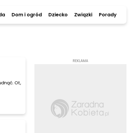
da
Dom i ogród
Dziecko
Związki
Porady
REKLAMA
dnąć. Ot,
chudzania.
metody.
dzanie.