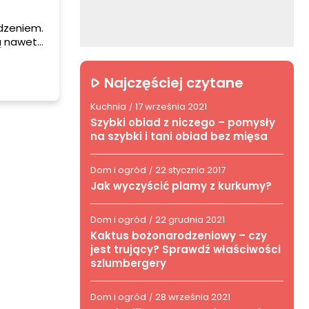
edzeniem.
ą nawet
 potrawę,
awet
Najczęściej czytane
 nas
Kuchnia
17 września 2021
/
Szybki obiad z niczego – pomysły
na szybki i tani obiad bez mięsa
Dom i ogród
22 stycznia 2017
/
Jak wyczyścić plamy z kurkumy?
Dom i ogród
22 grudnia 2021
/
Kaktus bożonarodzeniowy – czy
jest trujący? Sprawdź właściwości
szlumbergery
Dom i ogród
28 września 2021
/