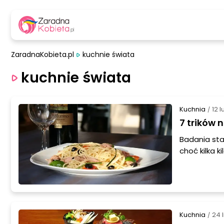
ZaradnaKobieta.pl
kuchnie świata
kuchnie świata
Kuchnia
12 
/
7 trików 
Badania sta
choć kilka 
powiedzenie
W tej dzied
Przedstawim
Może która
Kuchnia
24 
/