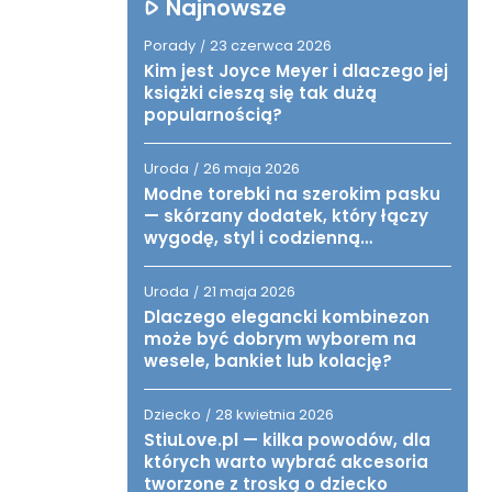
Najnowsze
Porady
23 czerwca 2026
/
Kim jest Joyce Meyer i dlaczego jej
książki cieszą się tak dużą
popularnością?
Uroda
26 maja 2026
/
Modne torebki na szerokim pasku
— skórzany dodatek, który łączy
wygodę, styl i codzienną
funkcjonalność
Uroda
21 maja 2026
/
Dlaczego elegancki kombinezon
może być dobrym wyborem na
wesele, bankiet lub kolację?
Dziecko
28 kwietnia 2026
/
StiuLove.pl — kilka powodów, dla
których warto wybrać akcesoria
tworzone z troską o dziecko