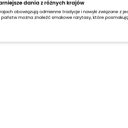
rniejsze dania z różnych krajów
rajach obowiązują odmienne tradycje i nawyki związane z j
 państw można znaleźć smakowe rarytasy, które posmakuj
 kulinarnym koneserom. Zdarza się, że przygotowując jakąś
zepis dostaliśmy od koleżanki koleżanki nie zdajemy sobie n
to danie wywodzi się z zupełnie innej, znacznie oddalonej od