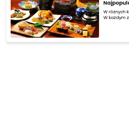
Najpopula
W różnych k
W każdym z
największym
na którą pr
sprawy, że 
kultury.