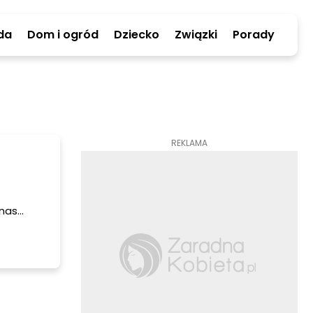
da
Dom i ogród
Dziecko
Związki
Porady
REKLAMA
 nas
zyźni są