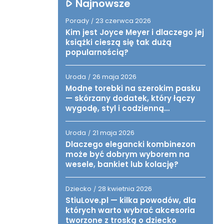
Najnowsze
Porady
23 czerwca 2026
/
Kim jest Joyce Meyer i dlaczego jej
książki cieszą się tak dużą
popularnością?
Uroda
26 maja 2026
/
Modne torebki na szerokim pasku
— skórzany dodatek, który łączy
wygodę, styl i codzienną
funkcjonalność
Uroda
21 maja 2026
/
Dlaczego elegancki kombinezon
może być dobrym wyborem na
wesele, bankiet lub kolację?
Dziecko
28 kwietnia 2026
/
StiuLove.pl — kilka powodów, dla
których warto wybrać akcesoria
tworzone z troską o dziecko