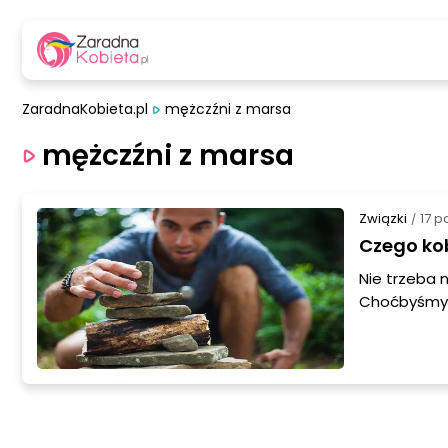
ZaradnaKobieta.pl
mężczźni z marsa
mężczźni z marsa
Związki
17 p
/
Czego ko
Nie trzeba 
Choćbyśmy m
będzie dąży
z Marsa, a 