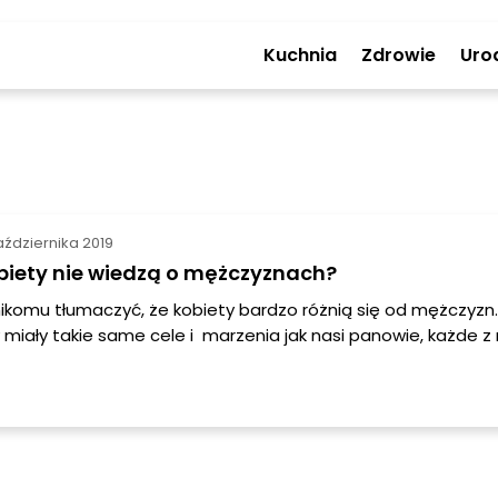
Kuchnia
Zdrowie
Uro
aździernika 2019
biety nie wiedzą o mężczyznach?
nikomu tłumaczyć, że kobiety bardzo różnią się od mężczyzn.
iały takie same cele i marzenia jak nasi panowie, każde z
ło do nich w inny sposób. Czyżby dlatego, że podobno mężc
kobiety z Wenus? Kto wie?