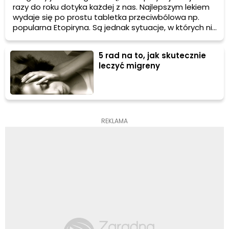
razy do roku dotyka każdej z nas. Najlepszym lekiem
wydaje się po prostu tabletka przeciwbólowa np.
popularna Etopiryna. Są jednak sytuacje, w których nie
sposób zdobyć leku a ból jest na tyle uciążliwy, że nie
można normalnie funkcjonować. Wtedy właśnie
5 rad na to, jak skutecznie
przydaje się znajomość domowych sposobów
leczyć migreny
zaradczych, które pomogą częściowo lub całkowicie
zniwelować ból głowy. Oto niektóre z nich:
REKLAMA