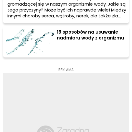
gromadzącej się w naszym organizmie wody. Jakie są
tego przyczyny? Może być ich naprawdę wiele! Między
innymi choroby serca, wątroby, nerek, ale także zła
dieta czy okres kilku dni przed pojawieniem się
miesiączki. Jednak, co ważne, możesz sama zwalczyć
18 sposobów na usuwanie
problem zbierania się wody w Twoim organizmie i
nadmiaru wody z organizmu
pozbyć się obrzmienia. Sprawdź, co powinnaś zrobić!
REKLAMA