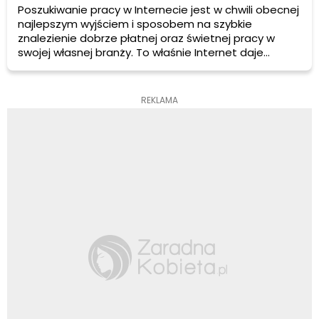
Poszukiwanie pracy w Internecie jest w chwili obecnej
najlepszym wyjściem i sposobem na szybkie
znalezienie dobrze płatnej oraz świetnej pracy w
swojej własnej branży. To właśnie Internet daje
możliwość znalezienia najlepszej oferty pracy,
ponieważ wiele największych firm w ogóle nie ogłasza
się w innych mediach, lecz jedynie za pomocą
REKLAMA
Internetu.Internauci nadal są uprzywilejowaną grupą,
w której pracodawcy bardzo chętnie szukają
własnych pracowników.