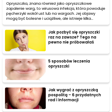
Opryszczka, znana również jako opryszczkowe
zapalenie warg, to wirusowa infekcja, która powoduje
pęcherzyki wokół ust lub na wargach. Jej objawy
mogą być bolesne i uciążliwe, ale istnieje kilka
domowych sposobów na złagodzenie dyskomfortu i
przyspieszenie procesu gojenia.
Jak pozbyć się opryszczki
raz na zawsze? Tego na
pewno nie próbowałaś
5 sposobów leczenia
opryszczki
Jak wygrać z opryszczką
pospolitą – 6 przydatnych
rad i informacji