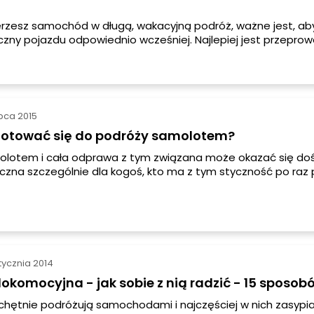
rzesz samochód w długą, wakacyjną podróż, ważne jest, a
czny pojazdu odpowiednio wcześniej. Najlepiej jest przeprow
amochodu przed planowanym urlopem. Pomoże nam to unik
które mogą pojawić się podczas podróży i niechcianych ko
ipca 2015
gotować się do podróży samolotem?
olotem i cała odprawa z tym związana może okazać się do
zna szczególnie dla kogoś, kto ma z tym styczność po raz 
się jednak bać, ponieważ wbrew pozom proces ten jest łatw
a i zupełnie bezstresowy. Aby odpowiednio przygotować si
molotem należy jednak zapoznać się z podstawowymi infor
go rodzaju środku transportu.
stycznia 2014
okomocyjna - jak sobie z nią radzić - 15 sposob
 chętnie podróżują samochodami i najczęściej w nich zasypia