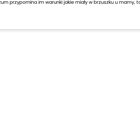
um przypomina im warunki jakie miały w brzuszku u mamy, t
nie więc i tu wyciszają się i zasypiają. Niestety gdy dziecko 
ardzo często pojawiają się problemy z podróżowaniem czyl
choroba lokomocyjna. Gdy chcemy wybrać się na wakacje, z
sił chcielibyśmy ułatwić dziecku podróż i aby nam minęła bez
tresów.