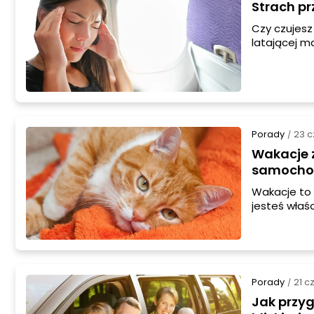
Strach pr
Czy czujesz
latającej ma
się z tą fo
strach i ci
przydatnych
Porady
23 
/
Wakacje 
samoch
Wakacje to 
jesteś właś
przygotowa
być dla nie
bezpieczeń
Porady
21 c
/
Jak przy