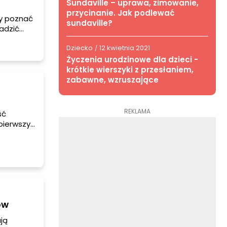
Sundaville – uprawa, zimowanie,
przycinanie. Jak podlewać
by poznać
sundaville?
adzić
nąć
Dziecko
12 kwietnia 2021
sztów
/
Życzenia urodzinowe dla dzieci -
krótkie wierszyki z przesłaniem,
zabawne, wzruszające
REKLAMA
ść
pierwszy.
y do
ę do
macjami
ów
ją