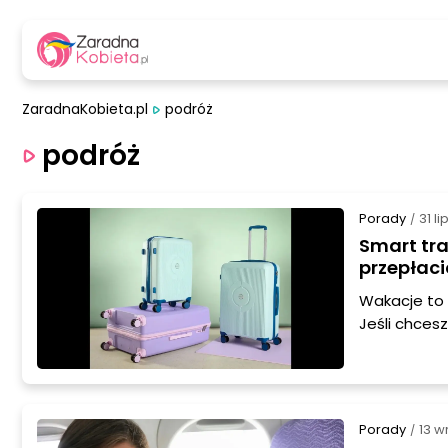
ZaradnaKobieta.pl
podróż
podróż
Porady
31 l
/
Smart tra
przepłac
Wakacje to 
Jeśli chces
kilka rzecz
sukcesu.
Porady
13 w
/