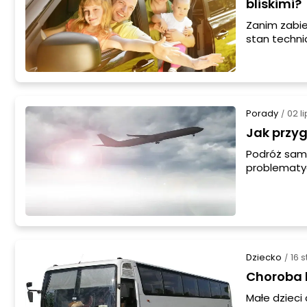
bliskimi?
Zanim zabie
stan techni
kontrolę s
problemów, 
naprawy.
Porady
02 l
/
Jak przy
Podróż sam
problematyc
Nie należy 
zapamiętani
podróży sa
na temat te
Dziecko
16 
/
Choroba l
Małe dzieci