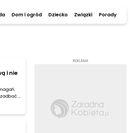
da
Dom i ogród
Dziecko
Związki
Porady
REKLAMA
ą i nie
zmagań.
j zadbać o
połowa