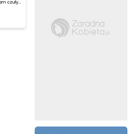
am czuły
nieco
i zmora
e