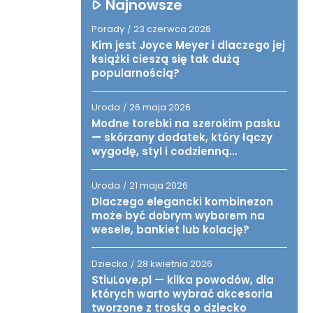
Najnowsze
Porady
23 czerwca 2026
/
Kim jest Joyce Meyer i dlaczego jej
książki cieszą się tak dużą
popularnością?
Uroda
26 maja 2026
/
Modne torebki na szerokim pasku
— skórzany dodatek, który łączy
wygodę, styl i codzienną
funkcjonalność
Uroda
21 maja 2026
/
Dlaczego elegancki kombinezon
może być dobrym wyborem na
wesele, bankiet lub kolację?
Dziecko
28 kwietnia 2026
/
StiuLove.pl — kilka powodów, dla
których warto wybrać akcesoria
tworzone z troską o dziecko