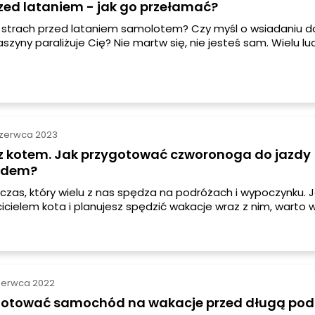
zed lataniem - jak go przełamać?
 strach przed lataniem samolotem? Czy myśl o wsiadaniu d
szyny paraliżuje Cię? Nie martw się, nie jesteś sam. Wielu lu
bią, ale istnieje wiele sposobów, które mogą Ci pomóc przeł
eszyć się podróżą samolotem. W tym artykule przedstawimy Ci
 trików i informacji, które mogą okazać się niezwykle pomoc
czerwca 2023
z kotem. Jak przygotować czworonoga do jazdy
odem?
czas, który wielu z nas spędza na podróżach i wypoczynku. J
cicielem kota i planujesz spędzić wakacje wraz z nim, warto 
ć swojego czworonoga do podróży samochodem. Przejazd
go stresujący, dlatego ważne jest, aby zapewnić mu komfort 
stwo.
zerwca 2022
gotować samochód na wakacje przed długą pod