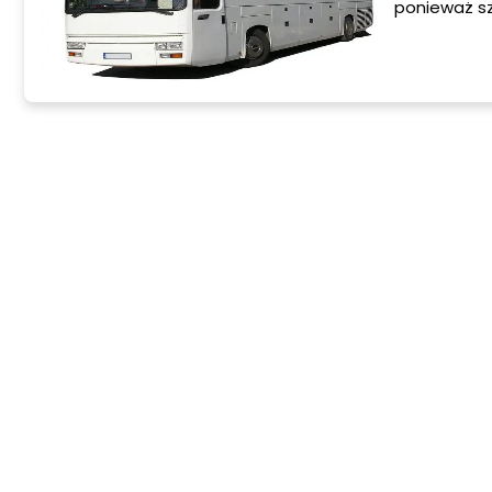
ponieważ sz
się bezpiecz
podrośnie b
rodziców – 
wszystkich 
większych s