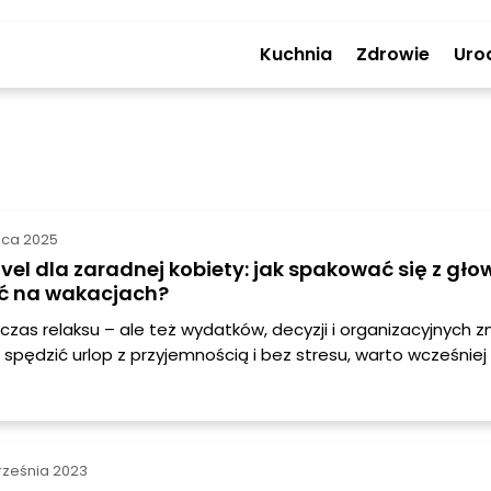
Kuchnia
Zdrowie
Uro
ipca 2025
vel dla zaradnej kobiety: jak spakować się z głow
ić na wakacjach?
czas relaksu – ale też wydatków, decyzji i organizacyjnych 
z spędzić urlop z przyjemnością i bez stresu, warto wcześnie
y. W końcu zaradna kobieta wie, że dobre przygotowanie to 
rześnia 2023