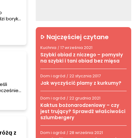
o
dzi boryka
amać
 kilka
Najczęściej czytane
ne.
Kuchnia
17 września 2021
/
Szybki obiad z niczego – pomysły
na szybki i tani obiad bez mięsa
Dom i ogród
22 stycznia 2017
/
Jak wyczyścić plamy z kurkumy?
eśli
wcześniej
 może
Dom i ogród
22 grudnia 2021
/
i
Kaktus bożonarodzeniowy – czy
jest trujący? Sprawdź właściwości
szlumbergery
różą z
Dom i ogród
28 września 2021
/