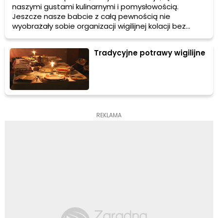
naszymi gustami kulinarnymi i pomysłowością.
Jeszcze nasze babcie z całą pewnością nie
wyobrażały sobie organizacji wigilijnej kolacji bez
potraw bezpośrednio wpisanych w tradycyjne święta.
Dziś natomiast coraz więcej osób przykłada
Tradycyjne potrawy wigilijne
szczególną troskę do tego co i jak je. Chcemy żyć
zdrowiej, zmieniają nam się upodobania. Czy więc
można zorganizować kolację wigilijną w zupełnie nowy
sposób? Oczywiście, że tak.
REKLAMA