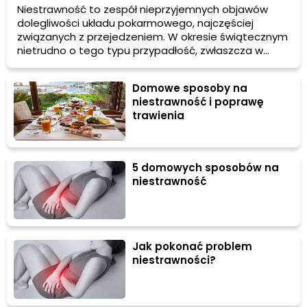
Niestrawność to zespół nieprzyjemnych objawów
dolegliwości układu pokarmowego, najczęściej
związanych z przejedzeniem. W okresie świątecznym
nietrudno o tego typu przypadłość, zwłaszcza w
sytuacji, gdy nie potrafimy odmówić sobie licznych
smakołyków serwowanych podczas rodzinnych
Domowe sposoby na
spotkań. Jak poradzić sobie z powodującą uczucie
niestrawność i poprawę
dyskomfortu niestrawnością? Oto skuteczne
trawienia
domowe sposoby na ten problem!
5 domowych sposobów na
niestrawność
Jak pokonać problem
niestrawności?