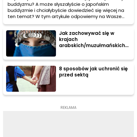
buddyzmu? A może słyszałyście o japońskim
buddyzmie i chciałybyście dowiedzieć się więcej na
ten temat? W tym artykule odpowiemy na Wasze
pytania i przedstawimy Wam fascynujący świat
buddyzmu. Zapraszamy do lektury!
Jak zachowywać się w
krajach
arabskich/muzułmańskich?
12 porad
8 sposobów jak uchronić się
przed sektą
REKLAMA