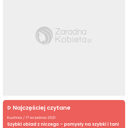
Najczęściej czytane
Kuchnia
17 września 2021
/
Szybki obiad z niczego – pomysły na szybki i tani