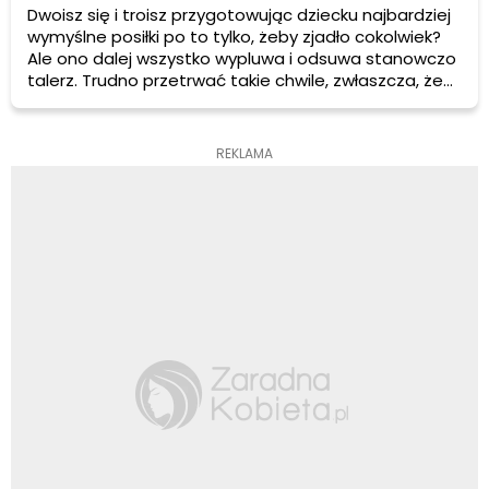
Dwoisz się i troisz przygotowując dziecku najbardziej
wymyślne posiłki po to tylko, żeby zjadło cokolwiek?
Ale ono dalej wszystko wypluwa i odsuwa stanowczo
talerz. Trudno przetrwać takie chwile, zwłaszcza, że
przecież chcemy dla swojego dziecka jak najlepiej, ale
my mamy sposoby na to, żeby zamienić niejadka w
dziecko, które chętnie spróbuje dosłownie
REKLAMA
wszystkiego.