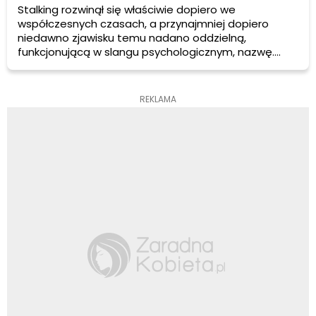
Stalking rozwinął się właściwie dopiero we
współczesnych czasach, a przynajmniej dopiero
niedawno zjawisku temu nadano oddzielną,
funkcjonującą w slangu psychologicznym, nazwę.
Stalkingiem nazywa się każde zachowanie jednej
osoby, które „uprzykrza” życie osobie drugiej.
REKLAMA