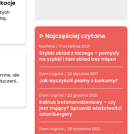
akacje
szych
żej
e.
ż
Najczęściej czytane
Kuchnia
17 września 2021
/
Szybki obiad z niczego – pomysły
na szybki i tani obiad bez mięsa
Dom i ogród
22 stycznia 2017
/
emne, ale
Jak wyczyścić plamy z kurkumy?
tłuczenia
ć również
Dom i ogród
22 grudnia 2021
/
Kaktus bożonarodzeniowy – czy
jest trujący? Sprawdź właściwości
szlumbergery
Dom i ogród
28 września 2021
/