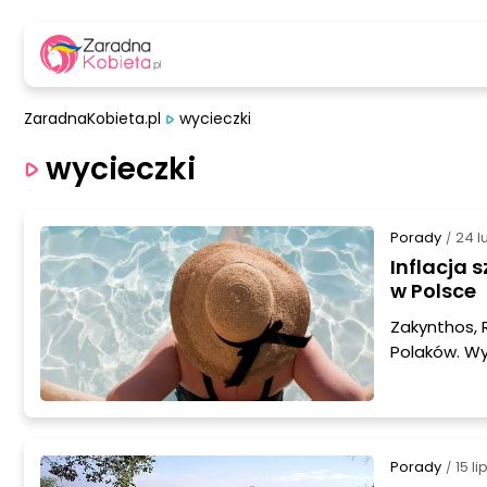
ZaradnaKobieta.pl
wycieczki
wycieczki
Porady
24 l
/
Inflacja 
w Polsce
Zakynthos, 
Polaków. Wy
każdy może 
Udowadniamy
wakacje.
Porady
15 l
/