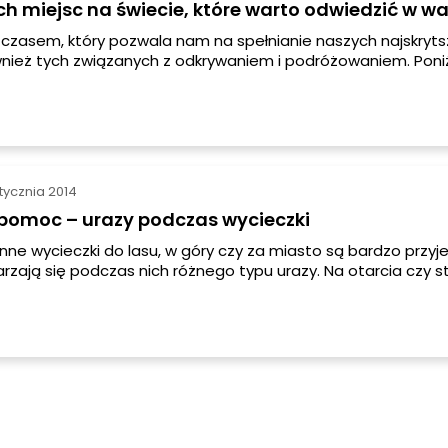
ch miejsc na świecie, które warto odwiedzić w w
czasem, który pozwala nam na spełnianie naszych najskryt
nież tych związanych z odkrywaniem i podróżowaniem. Poni
y listę 10 zaskakujących i najpiękniejszych miejsc na świeci
ie i Wam miłych podróży i sposobności odwiedzenia chocia
ejsc na liście!
stycznia 2014
 pomoc – urazy podczas wycieczki
zinne wycieczki do lasu, w góry czy za miasto są bardzo przyj
arzają się podczas nich różnego typu urazy. Na otarcia czy s
 narażone są dzieci, ale takie niespodzianki mogą się zdarzy