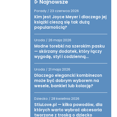
Najnowsze
Porady
23 czerwca 2026
/
Kim jest Joyce Meyer i dlaczego jej
książki cieszą się tak dużą
popularnością?
Uroda
26 maja 2026
/
Modne torebki na szerokim pasku
— skórzany dodatek, który łączy
wygodę, styl i codzienną
funkcjonalność
Uroda
21 maja 2026
/
Dlaczego elegancki kombinezon
może być dobrym wyborem na
wesele, bankiet lub kolację?
Dziecko
28 kwietnia 2026
/
StiuLove.pl — kilka powodów, dla
których warto wybrać akcesoria
tworzone z troską o dziecko