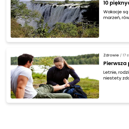
10 piękny
Wakacje są 
marzeń, rów
przedstawiam
Życzymy sob
jednego z mi
Zdrowie
17 
/
Pierwsza
Letnie, rod
niestety zd
najbardziej
dorosłym.