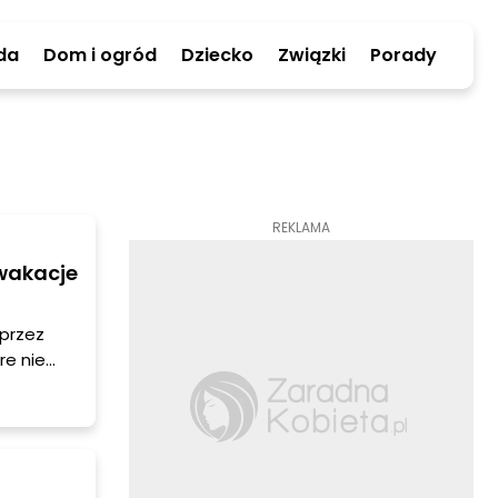
da
Dom i ogród
Dziecko
Związki
Porady
REKLAMA
 wakacje
 przez
re nie
 domu?
drogie