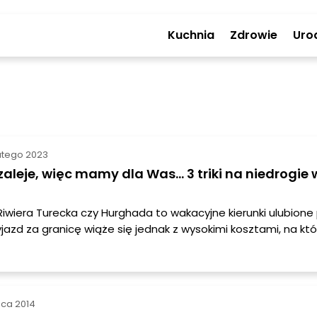
Kuchnia
Zdrowie
Uro
utego 2023
szaleje, więc mamy dla Was... 3 triki na niedrogie
Riwiera Turecka czy Hurghada to wakacyjne kierunki ulubione
jazd za granicę wiąże się jednak z wysokimi kosztami, na któ
sobie pozwolić. Czy to oznacza, że lato musimy spędzić w
, że nie — w Polsce da się spędzić ciekawe i przy okazji nie
ipca 2014