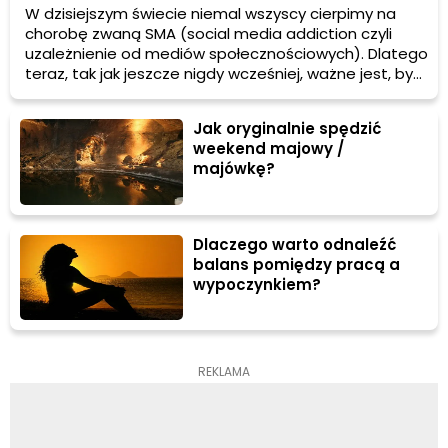
W dzisiejszym świecie niemal wszyscy cierpimy na
chorobę zwaną SMA (social media addiction czyli
uzależnienie od mediów społecznościowych). Dlatego
teraz, tak jak jeszcze nigdy wcześniej, ważne jest, by
w czasie wakacji całkowicie odłączyć się od
internetu. Podpowiadamy, jak zrobić internetowy
Jak oryginalnie spędzić
detoks.
weekend majowy /
majówkę?
Dlaczego warto odnaleźć
balans pomiędzy pracą a
wypoczynkiem?
REKLAMA