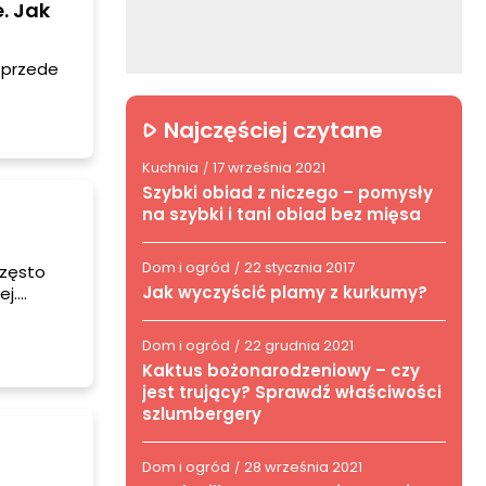
. Jak
 przede
urzać
Najczęściej czytane
a nawet
Kuchnia
17 września 2021
/
Szybki obiad z niczego – pomysły
na szybki i tani obiad bez mięsa
Dom i ogród
22 stycznia 2017
/
często
Jak wyczyścić plamy z kurkumy?
j.
Dom i ogród
22 grudnia 2021
/
Kaktus bożonarodzeniowy – czy
jest trujący? Sprawdź właściwości
szlumbergery
Dom i ogród
28 września 2021
/