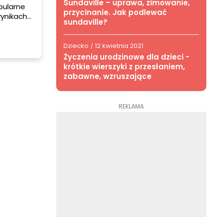
Sundaville – uprawa, zimowanie,
pularne
przycinanie. Jak podlewać
wynikach
sundaville?
złe
y - to
ównowagi
Dziecko
12 kwietnia 2021
/
Życzenia urodzinowe dla dzieci -
krótkie wierszyki z przesłaniem,
zabawne, wzruszające
REKLAMA