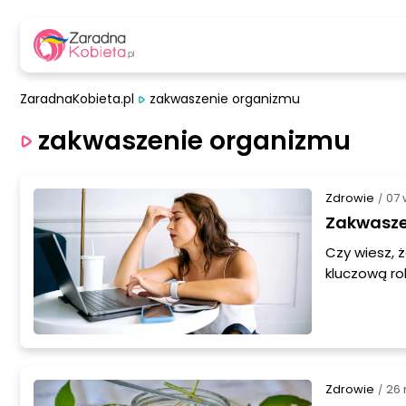
ZaradnaKobieta.pl
zakwaszenie organizmu
zakwaszenie organizmu
Zdrowie
07 
/
Zakwasze
Czy wiesz,
kluczową ro
kwasów, mo
dowiesz się
wywoływać o
Zdrowie
26 
/