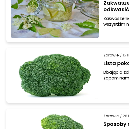
Zakwaszen
odkwasić
Zakwaszeni
wszystkim n
nieodpowie
równowagę 
wywołując 
Zdrowie
15 
/
Lista pok
Dbając o zd
zapominamy
Powinna ona
Zdrowie
28 
/
Sposoby 