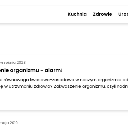
Kuchnia
Zdrowie
Uro
września 2023
nie organizmu - alarm!
 że równowaga kwasowo-zasadowa w naszym organizmie o
lę w utrzymaniu zdrowia? Zakwaszenie organizmu, czyli nadm
że prowadzić do różnych problemów zdrowotnych. W tym ar
, jakie są przyczyny zakwaszenia organizmu, jakie objawy m
raz jak skutecznie odkwasić organizm.
maja 2019