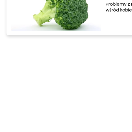
Problemy z
wśród kobie
badania krw
samopoczuci
jednak praw
kwasowo-z