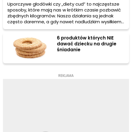
Uporczywe głodówki czy „diety cud” to najczęstsze
sposoby, które mają nas w krótkim czasie pozbawić
zbędnych kilogramów. Nasza działania są jednak
często daremne, a gdy nawet nadludzkim wysiłkiem
uda nam się zrzucić założoną nadwagę to szybko
powracamy do dawnego trybu życia i dopada nas
6 produktów których NIE
efekt jojo. Jaki jest więc sekret osób, którym udaje się
dawać dziecku na drugie
utrzymać ładną sylwetkę nawet po zakończeniu
śniadanie
procesu odchudzania się? Przede wszystkim
zrównoważona dieta, z odpowiednio dobranymi
składnikami oraz codzienna dawka wysiłku fizycznego
– świetnie sprawdzają się ćwiczenia aerobowe oraz
ruch na świeżym powietrzu.
REKLAMA