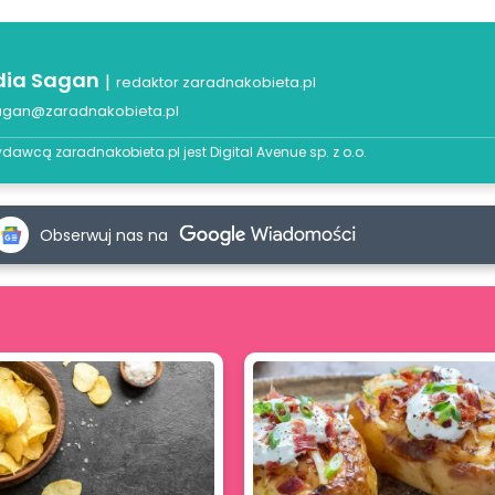
dia Sagan
|
redaktor zaradnakobieta.pl
agan@zaradnakobieta.pl
dawcą zaradnakobieta.pl jest
Digital Avenue sp. z o.o.
Obserwuj nas na