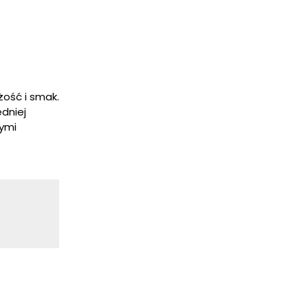
ość i smak.
dniej
wymi