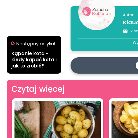
Autor:
Klau
k.s
Wy
Następny artykuł
Kąpanie kota -
kiedy kąpać kota i
jak to zrobić?
Czytaj więcej