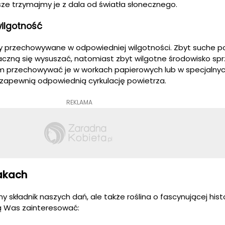
ze trzymajmy je z dala od światła słonecznego.
ilgotność
ły przechowywane w odpowiedniej wilgotności. Zbyt suche p
aczną się wysuszać, natomiast zbyt wilgotne środowisko spr
em przechowywać je w workach papierowych lub w specjalny
 zapewnią odpowiednią cyrkulację powietrza.
REKLAMA
akach
ny składnik naszych dań, ale także roślina o fascynującej histo
gą Was zainteresować: