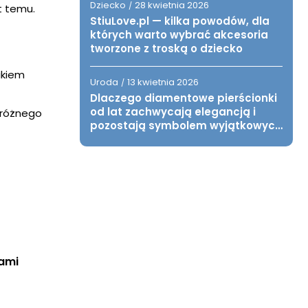
Dziecko
28 kwietnia 2026
/
t temu.
StiuLove.pl — kilka powodów, dla
których warto wybrać akcesoria
tworzone z troską o dziecko
ikiem
Uroda
13 kwietnia 2026
/
Dlaczego diamentowe pierścionki
od lat zachwycają elegancją i
 różnego
pozostają symbolem wyjątkowych
chwil?
kami