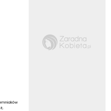
ziemniaków
ż,