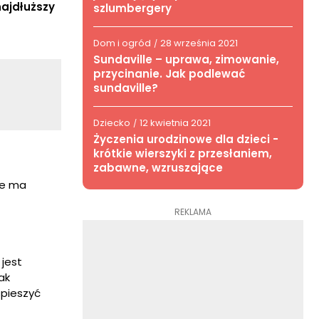
najdłuższy
szlumbergery
Dom i ogród
28 września 2021
/
Sundaville – uprawa, zimowanie,
przycinanie. Jak podlewać
sundaville?
Dziecko
12 kwietnia 2021
/
Życzenia urodzinowe dla dzieci -
krótkie wierszyki z przesłaniem,
zabawne, wzruszające
ie ma
REKLAMA
jest
ak
spieszyć