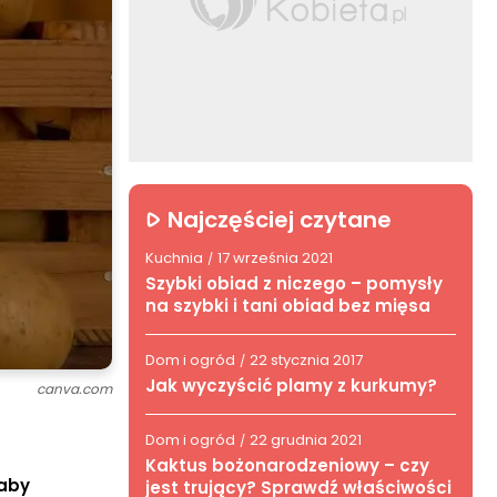
Najczęściej czytane
Kuchnia
17 września 2021
/
Szybki obiad z niczego – pomysły
na szybki i tani obiad bez mięsa
Dom i ogród
22 stycznia 2017
/
Jak wyczyścić plamy z kurkumy?
canva.com
Dom i ogród
22 grudnia 2021
/
Kaktus bożonarodzeniowy – czy
 aby
jest trujący? Sprawdź właściwości