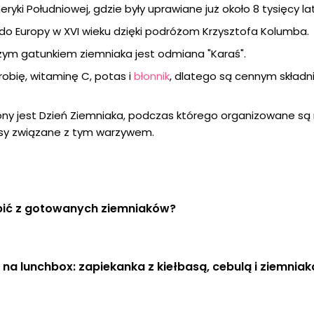
yki Południowej, gdzie były uprawiane już około 8 tysięcy la
y do Europy w XVI wieku dzięki podróżom Krzysztofa Kolumba.
zym gatunkiem ziemniaka jest odmiana "Karaś".
robię, witaminę C, potas i
błonnik
, dlatego są cennym składn
zony jest Dzień Ziemniaka, podczas którego organizowane są
ursy związane z tym warzywem.
bić z gotowanych ziemniaków?
na lunchbox: zapiekanka z kiełbasą, cebulą i ziemnia