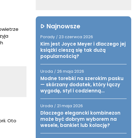
Najnowsze
owietrze
zyja
Porady
23 czerwca 2026
/
ch
Kim jest Joyce Meyer i dlaczego jej
książki cieszą się tak dużą
popularnością?
Uroda
26 maja 2026
/
Modne torebki na szerokim pasku
— skórzany dodatek, który łączy
wygodę, styl i codzienną
funkcjonalność
Uroda
21 maja 2026
/
Dlaczego elegancki kombinezon
może być dobrym wyborem na
rii. Oto
wesele, bankiet lub kolację?