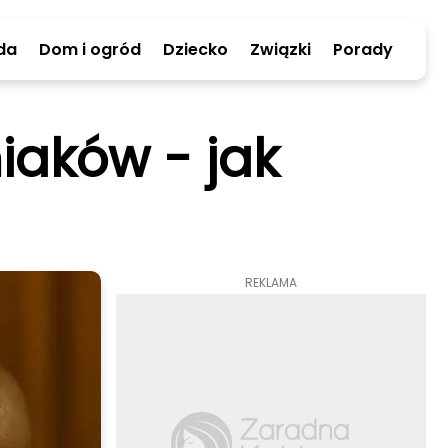
da
Dom i ogród
Dziecko
Związki
Porady
aków - jak
REKLAMA