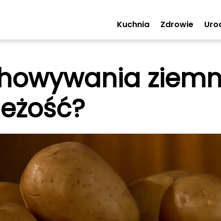
Kuchnia
Zdrowie
Uro
howywania ziemni
ieżość?