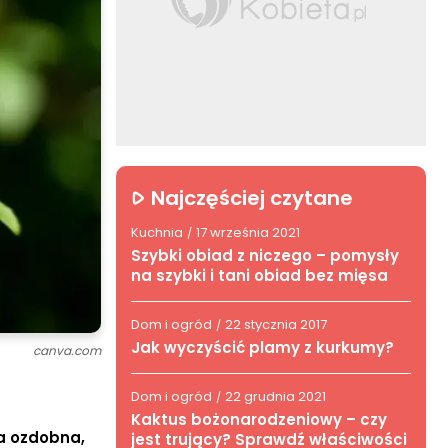
Najczęściej czytane
Kuchnia
17 września 2021
/
Szybki obiad z niczego – pomysły
na szybki i tani obiad bez mięsa
Dom i ogród
22 stycznia 2017
/
Jak wyczyścić plamy z kurkumy?
canva.com
Dom i ogród
22 grudnia 2021
/
Kaktus bożonarodzeniowy – czy
na ozdobna,
jest trujący? Sprawdź właściwości