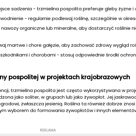
ce sadzenia - trzmielina pospolita preferuje gleby żyzne i 
odnienie - regularnie podlewaj roślinę, szczególnie w okres
j nawozy organiczne lub mineralne, aby dostarczyć roślinie 
uwaj martwe i chore gałęzie, aby zachować zdrowy wygląd roś
szkodnikami i chorobami - stosuj odpowiednie środki ochrony r
iny pospolitej w projektach krajobrazowych
zencji, trzmielina pospolita jest często wykorzystywana w pro
zona jako soliter, w grupach lub jako żywopłot. Jej jaskraw
grodowi, zwłaszcza jesienią. Roślina ta również dobrze znosi
ealnym wyborem do formowania żywopłotów i innych elementó
REKLAMA