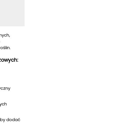
nych,
ć
oślin.
zowych:
yczny
nych
 aby dodać