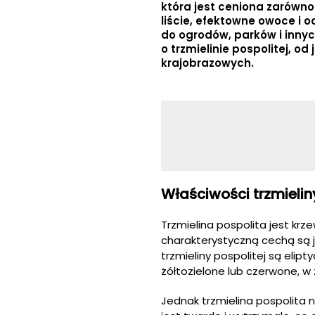
która jest ceniona zarówno
liście, efektowne owoce i 
do ogrodów, parków i innych
o trzmielinie pospolitej, o
krajobrazowych.
Właściwości trzmielin
Trzmielina pospolita jest kr
charakterystyczną cechą są ja
trzmieliny pospolitej są elip
żółtozielone lub czerwone, w
Jednak trzmielina pospolita n