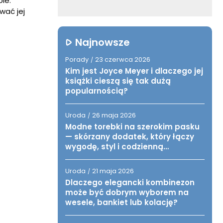
ie.
wać jej
Najnowsze
Porady
23 czerwca 2026
/
Kim jest Joyce Meyer i dlaczego jej
książki cieszą się tak dużą
popularnością?
Uroda
26 maja 2026
/
Modne torebki na szerokim pasku
— skórzany dodatek, który łączy
wygodę, styl i codzienną
funkcjonalność
Uroda
21 maja 2026
/
Dlaczego elegancki kombinezon
może być dobrym wyborem na
wesele, bankiet lub kolację?