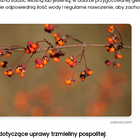
ożna sadzić wiosną lub jesienią, w dobrze przygotowanej gleb
nie odpowiednią ilość wody i regularne nawożenie, aby zacho
canva.com
tyczące uprawy trzmieliny pospolitej: