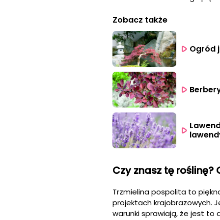
Zobacz także
Ogród 
Berber
Lawend
lawend
Czy znasz tę roślinę? 
Trzmielina pospolita to pięk
projektach krajobrazowych. J
warunki sprawiają, że jest t