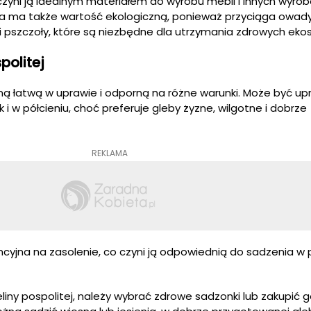
 czyni ją idealnym materiałem do wyrobu mebli i innych wyro
a ta ma także wartość ekologiczną, ponieważ przyciąga owad
le i pszczoły, które są niezbędne dla utrzymania zdrowych ek
politej
liną łatwą w uprawie i odporną na różne warunki. Może być u
 i w półcieniu, choć preferuje gleby żyzne, wilgotne i dobrze
REKLAMA
ancyjna na zasolenie, co czyni ją odpowiednią do sadzenia w 
iny pospolitej, należy wybrać zdrowe sadzonki lub zakupić