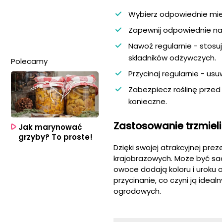
Wybierz odpowiednie miejs
Zapewnij odpowiednie naw
Nawoź regularnie - stosu
składników odżywczych.
Polecamy
Przycinaj regularnie - us
Zabezpiecz roślinę przed 
konieczne.
Zastosowanie trzmiel
Jak marynować
grzyby? To proste!
Dzięki swojej atrakcyjnej pre
krajobrazowych. Może być sad
owoce dodają koloru i uroku o
przycinanie, co czyni ją id
ogrodowych.