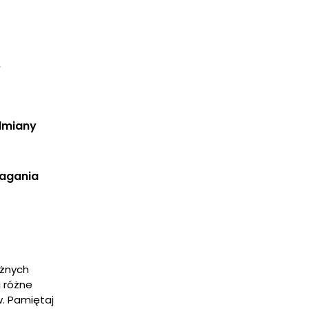
?
dmiany
agania 
óżnych
a różne
w. Pamiętaj