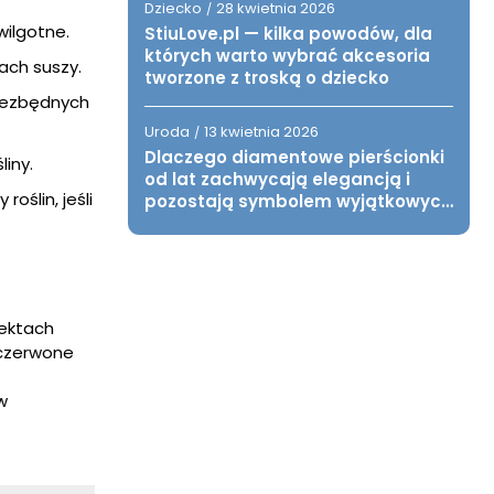
Dziecko
28 kwietnia 2026
/
wilgotne.
StiuLove.pl — kilka powodów, dla
których warto wybrać akcesoria
ach suszy.
tworzone z troską o dziecko
niezbędnych
Uroda
13 kwietnia 2026
/
Dlaczego diamentowe pierścionki
liny.
od lat zachwycają elegancją i
oślin, jeśli
pozostają symbolem wyjątkowych
chwil?
jektach
oczerwone
w