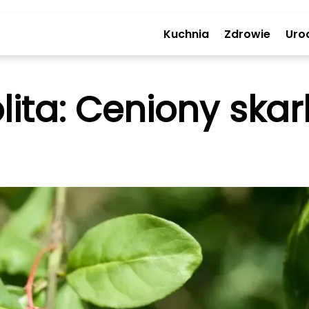
Kuchnia
Zdrowie
Uro
lita: Ceniony skar