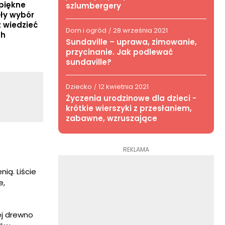
 piękne
szlumbergery
ały wybór
z wiedzieć
Dom i ogród
28 września 2021
/
ch
Sundaville – uprawa, zimowanie,
przycinanie. Jak podlewać
sundaville?
Dziecko
12 kwietnia 2021
/
Życzenia urodzinowe dla dzieci -
krótkie wierszyki z przesłaniem,
zabawne, wzruszające
REKLAMA
ią. Liście
e,
Jej drewno