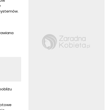
bów
y
osystemów.
prawiana
pobliżu
 gotowe