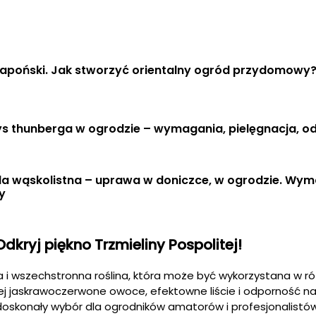
japoński. Jak stworzyć orientalny ogród przydomowy
ys thunberga w ogrodzie – wymagania, pielęgnacja, o
a wąskolistna – uprawa w doniczce, w ogrodzie. Wym
y
Odkryj piękno Trzmieliny Pospolitej!
na i wszechstronna roślina, która może być wykorzystana w r
ej jaskrawoczerwone owoce, efektowne liście i odporność n
o doskonały wybór dla ogrodników amatorów i profesjonalistó