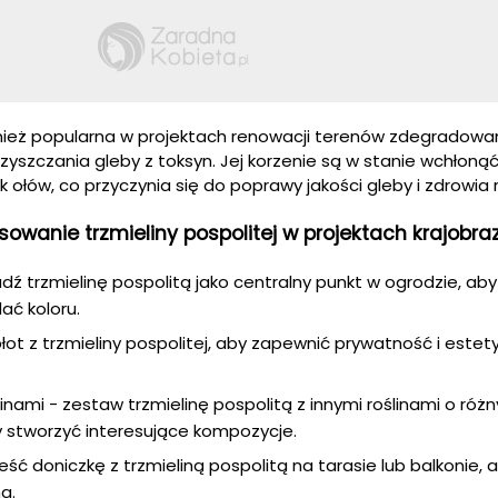
wnież popularna w projektach renowacji terenów zdegradowa
szczania gleby z toksyn. Jej korzenie są w stanie wchłoną
k ołów, co przyczynia się do poprawy jakości gleby i zdrowia r
owanie trzmieliny pospolitej w projektach krajobra
adź trzmielinę pospolitą jako centralny punkt w ogrodzie, aby
ać koloru.
ot z trzmieliny pospolitej, aby zapewnić prywatność i estet
inami - zestaw trzmielinę pospolitą z innymi roślinami o róż
by stworzyć interesujące kompozycje.
ść doniczkę z trzmieliną pospolitą na tarasie lub balkonie,
a.