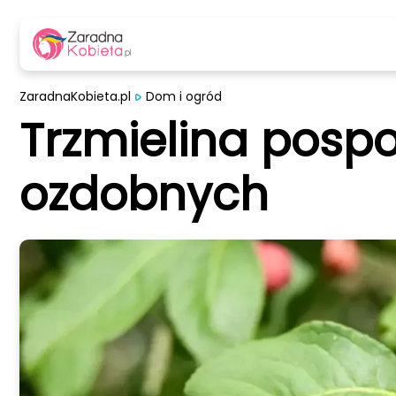
ZaradnaKobieta.pl
Dom i ogród
Trzmielina pospo
ozdobnych