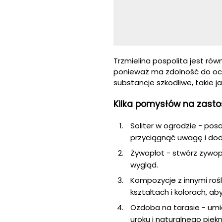
Trzmielina pospolita jest ró
ponieważ ma zdolność do oczy
substancje szkodliwe, takie ja
Kilka pomysłów na zastos
Soliter w ogrodzie - pos
przyciągnąć uwagę i dod
Żywopłot - stwórz żywopł
wygląd.
Kompozycje z innymi rośl
kształtach i kolorach, a
Ozdoba na tarasie - umie
uroku i naturalnego piękn