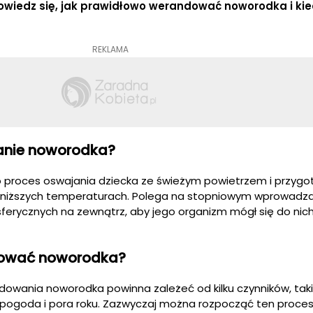
owiedz się, jak prawidłowo werandować noworodka i ki
REKLAMA
anie noworodka?
proces oswajania dziecka ze świeżym powietrzem i przyg
 niższych temperaturach. Polega na stopniowym wprowadza
rycznych na zewnątrz, aby jego organizm mógł się do nic
dować noworodka?
owania noworodka powinna zależeć od kilku czynników, taki
 pogoda i pora roku. Zazwyczaj można rozpocząć ten proces