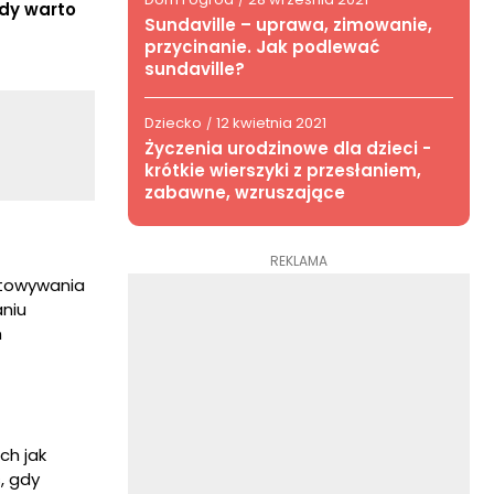
/
edy warto
Sundaville – uprawa, zimowanie,
przycinanie. Jak podlewać
sundaville?
Dziecko
12 kwietnia 2021
/
Życzenia urodzinowe dla dzieci -
krótkie wierszyki z przesłaniem,
zabawne, wzruszające
REKLAMA
otowywania
niu
h
ch jak
, gdy