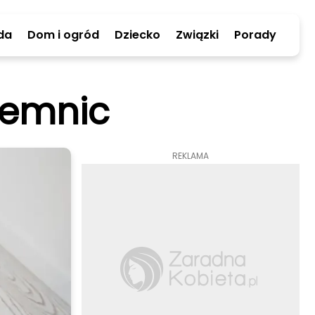
da
Dom i ogród
Dziecko
Związki
Porady
jemnic
REKLAMA