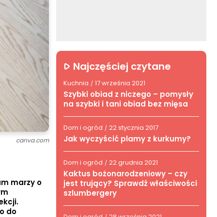
Najczęściej czytane
Kuchnia
17 września 2021
/
Szybki obiad z niczego – pomysły
na szybki i tani obiad bez mięsa
Dom i ogród
22 stycznia 2017
/
Jak wyczyścić plamy z kurkumy?
canva.com
Dom i ogród
22 grudnia 2021
/
Kaktus bożonarodzeniowy – czy
mam marzy o
jest trujący? Sprawdź właściwości
zym
szlumbergery
kcji.
o do
Dom i ogród
28 września 2021