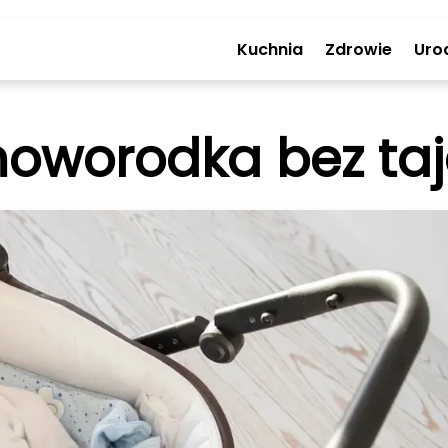
Kuchnia
Zdrowie
Uro
oworodka bez ta