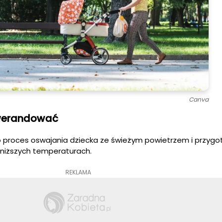
Canva
 werandować
proces oswajania dziecka ze świeżym powietrzem i przyg
niższych temperaturach.
REKLAMA