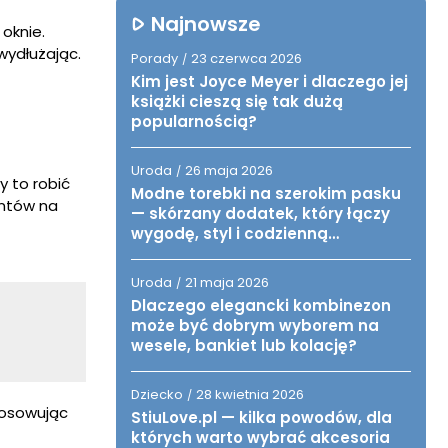
Najnowsze
oknie.
wydłużając.
Porady
23 czerwca 2026
/
Kim jest Joyce Meyer i dlaczego jej
książki cieszą się tak dużą
popularnością?
Uroda
26 maja 2026
/
 to robić
Modne torebki na szerokim pasku
entów na
— skórzany dodatek, który łączy
wygodę, styl i codzienną
funkcjonalność
Uroda
21 maja 2026
/
Dlaczego elegancki kombinezon
może być dobrym wyborem na
wesele, bankiet lub kolację?
Dziecko
28 kwietnia 2026
/
tosowując
StiuLove.pl — kilka powodów, dla
których warto wybrać akcesoria