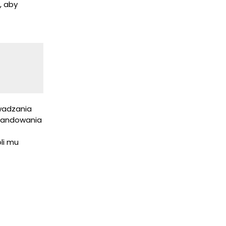
, aby
wadzania
erandowania
li mu