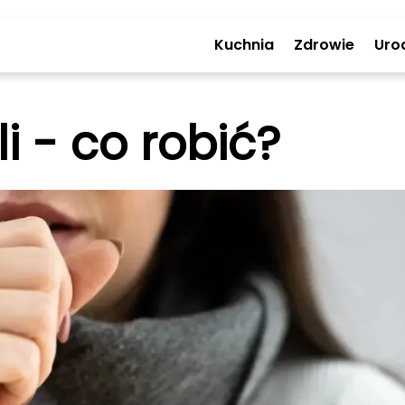
Kuchnia
Zdrowie
Uro
i - co robić?