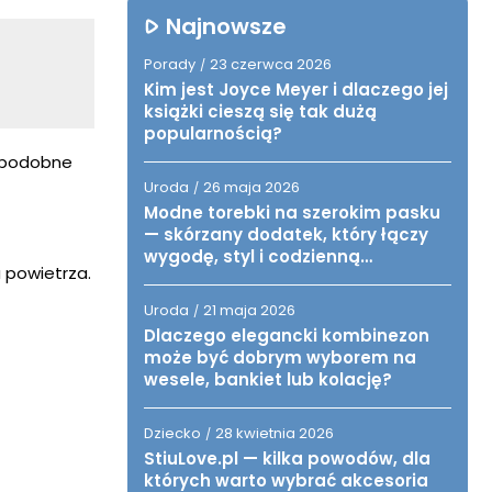
Najnowsze
Porady
23 czerwca 2026
/
Kim jest Joyce Meyer i dlaczego jej
książki cieszą się tak dużą
popularnością?
ć podobne
Uroda
26 maja 2026
/
Modne torebki na szerokim pasku
— skórzany dodatek, który łączy
wygodę, styl i codzienną
 powietrza.
funkcjonalność
Uroda
21 maja 2026
/
Dlaczego elegancki kombinezon
może być dobrym wyborem na
wesele, bankiet lub kolację?
Dziecko
28 kwietnia 2026
/
StiuLove.pl — kilka powodów, dla
których warto wybrać akcesoria