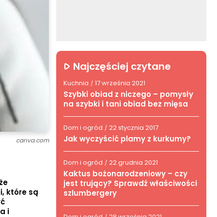
Najczęściej czytane
Kuchnia
17 września 2021
/
Szybki obiad z niczego – pomysły
na szybki i tani obiad bez mięsa
Dom i ogród
22 stycznia 2017
/
Jak wyczyścić plamy z kurkumy?
canva.com
Dom i ogród
22 grudnia 2021
/
Kaktus bożonarodzeniowy – czy
że
jest trujący? Sprawdź właściwości
i, które są
szlumbergery
yć
a i
Dom i ogród
28 września 2021