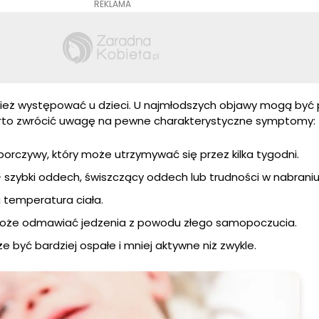
REKLAMA
nież występować u dzieci. U najmłodszych objawy mogą by
arto zwrócić uwagę na pewne charakterystyczne symptomy:
porczywy, który może utrzymywać się przez kilka tygodni.
 szybki oddech, świszczący oddech lub trudności w nabraniu
temperatura ciała.
oże odmawiać jedzenia z powodu złego samopoczucia.
e być bardziej ospałe i mniej aktywne niż zwykle.