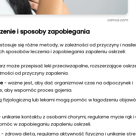
canva.com
eczenie i sposoby zapobiegania
 stosuje się różne metody, w zależności od przyczyny i nasile
ch sposobów leczenia i zapobiegania zapaleniu oskrzeli:
karz może przepisać leki przeciwzapalne, rozszerzające oskrze
żności od przyczyny zapalenia.
ie
- ważne jest, aby dać organizmowi czas na odpoczynek i
, aby wspomóc proces gojenia.
olą fizjologiczną lub lekami mogą pomóc w łagodzeniu objaw
 unikanie kontaktu z osobami chorymi, regularne mycie rąk i
omóc w zapobieganiu zapaleniu oskrzeli.
- zdrowa dieta, regularna aktywność fizyczna i unikanie st