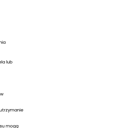
nia
la lub
ów
 utrzymanie
resu mogą