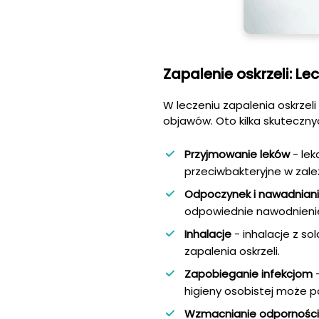
Zapalenie oskrzeli: L
W leczeniu zapalenia oskrzeli
objawów. Oto kilka skuteczny
Przyjmowanie leków
- le
przeciwbakteryjne w zale
Odpoczynek i nawadnian
odpowiednie nawodnienie
Inhalacje
- inhalacje z s
zapalenia oskrzeli.
Zapobieganie infekcjom
-
higieny osobistej może p
Wzmacnianie odporności