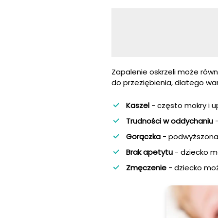
Zapalenie oskrzeli może rów
do przeziębienia, dlatego w
Kaszel
- często mokry i u
Trudności w oddychaniu
-
Gorączka
- podwyższona 
Brak apetytu
- dziecko m
Zmęczenie
- dziecko moż