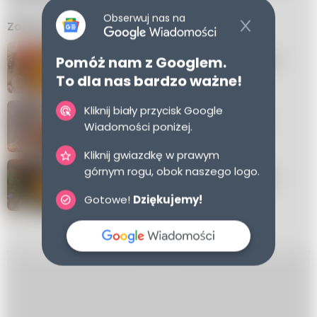
Obserwuj nas na
Zobacz także
Pomóż nam z Googlem.
Zupa z ciecierzycy: Sycąca 
zupa bez mięsa!
To dla nas bardzo ważne!
Kliknij biały przycisk Google
Krem z kalafiora - źródło 
Wiadomości poniżej.
zdrowia!
Kliknij gwiazdkę w prawym
górnym rogu, obok naszego logo.
Jesienna zupa krem z dyni: 
Zdrowa i sycąca
Gotowe!
Dziękujemy!
REKLAMA