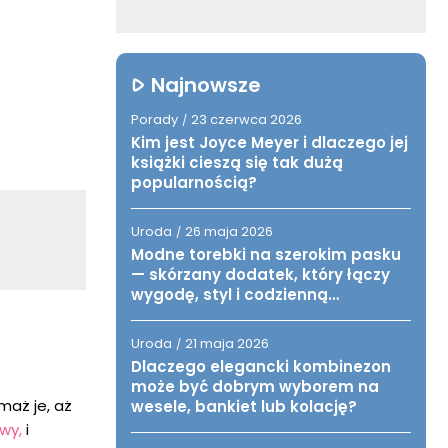
Najnowsze
Porady
23 czerwca 2026
/
Kim jest Joyce Meyer i dlaczego jej
książki cieszą się tak dużą
popularnością?
Uroda
26 maja 2026
/
Modne torebki na szerokim pasku
— skórzany dodatek, który łączy
wygodę, styl i codzienną
funkcjonalność
Uroda
21 maja 2026
/
Dlaczego elegancki kombinezon
może być dobrym wyborem na
maż je, aż
wesele, bankiet lub kolację?
wy,
i