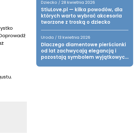
Dziecko
28 kwietnia 2026
/
StiuLove.pl — kilka powodów, dla
których warto wybrać akcesoria
tworzone z troską o dziecko
zystko
 Doprowadź
Uroda
13 kwietnia 2026
/
aż
Dlaczego diamentowe pierścionki
od lat zachwycają elegancją i
pozostają symbolem wyjątkowych
chwil?
ustu.