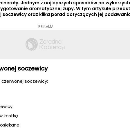
i minerały. Jednym z najlepszych sposobów na wykorzyst
rzygotowanie aromatycznej zupy. W tym artykule przed
j soczewicy oraz kilka porad dotyczących jej podawania
REKLAMA
rwonej soczewicy
z czerwonej soczewicy:
zewicy
 w kostkę
posiekane