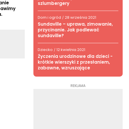
anie
szlumbergery
stawimy
.
Dom i ogród
28 września 2021
/
Sundaville – uprawa, zimowanie,
przycinanie. Jak podlewać
sundaville?
Dziecko
12 kwietnia 2021
/
Życzenia urodzinowe dla dzieci -
krótkie wierszyki z przesłaniem,
zabawne, wzruszające
REKLAMA