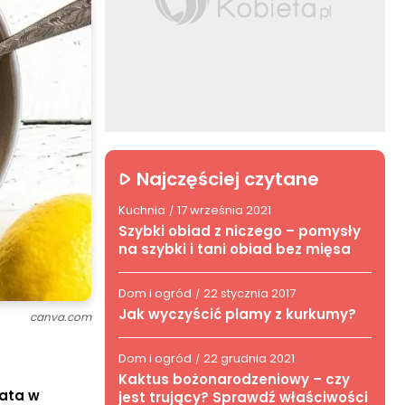
Najczęściej czytane
Kuchnia
17 września 2021
/
Szybki obiad z niczego – pomysły
na szybki i tani obiad bez mięsa
Dom i ogród
22 stycznia 2017
/
Jak wyczyścić plamy z kurkumy?
canva.com
Dom i ogród
22 grudnia 2021
/
Kaktus bożonarodzeniowy – czy
gata w
jest trujący? Sprawdź właściwości