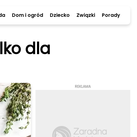
da
Dom i ogród
Dziecko
Związki
Porady
lko dla
REKLAMA