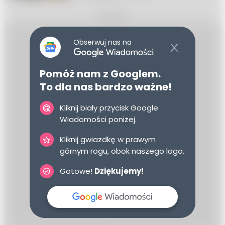
REKLAMA
Obserwuj nas na
Pomóż nam z Googlem.
To dla nas bardzo ważne!
Kliknij biały przycisk Google
Wiadomości poniżej.
Kliknij gwiazdkę w prawym
górnym rogu, obok naszego logo.
Gotowe!
Dziękujemy!