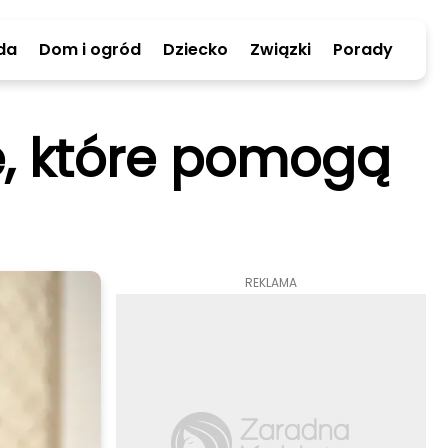
da
Dom i ogród
Dziecko
Związki
Porady
e, które pomogą
REKLAMA