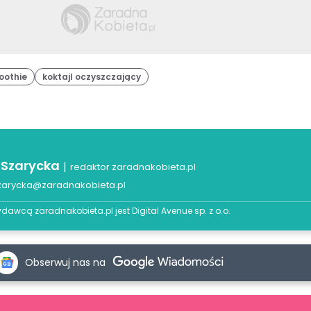
oothie
koktajl oczyszczający
 Szarycka
|
redaktor zaradnakobieta.pl
zarycka@zaradnakobieta.pl
dawcą zaradnakobieta.pl jest
Digital Avenue sp. z o.o.
Obserwuj nas na