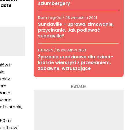
szlumbergery
nasze
Dom i ogród
28 września 2021
/
Sundaville – uprawa, zimowanie,
przycinanie. Jak podlewać
sundaville?
Dziecko
12 kwietnia 2021
/
Życzenia urodzinowe dla dzieci -
krótkie wierszyki z przesłaniem,
łów i
zabawne, wzruszające
nie
sok z
iem
REKLAMA
kania
owinna
wate smaki,
50 ml
a listków