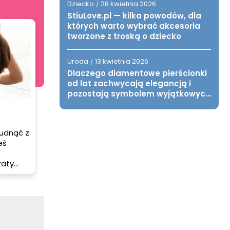
Dziecko
28 kwietnia 2026
/
StiuLove.pl — kilka powodów, dla
których warto wybrać akcesoria
tworzone z troską o dziecko
Uroda
13 kwietnia 2026
/
Dlaczego diamentowe pierścionki
od lat zachwycają elegancją i
pozostają symbolem wyjątkowych
chwil?
hudnąć z
eś
raty
e nie
ch
iągnąć