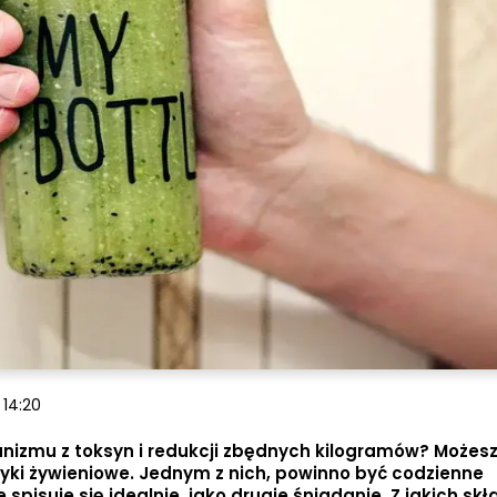
 14:20
anizmu z toksyn i redukcji zbędnych kilogramów? Możesz 
i żywieniowe. Jednym z nich, powinno być codzienne
spisuje się idealnie, jako drugie śniadanie. Z jakich sk