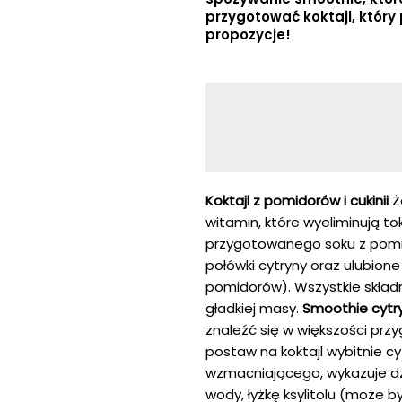
przygotować koktajl, któr
propozycje!
Koktajl z pomidorów i cukinii
Ż
witamin, które wyeliminują to
przygotowanego soku z pomido
połówki cytryny oraz ulubio
pomidorów). Wszystkie skład
gładkiej masy.
Smoothie cyt
znaleźć się w większości przy
postaw na koktajl wybitnie cy
wzmacniającego, wykazuje dz
wody, łyżkę ksylitolu (może by