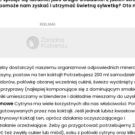
y pomoże nam zyskać i utrzymać świetną sylwetkę? Oto 
REKLAMA
eby dostarczyć naszemu organizmowi odpowiednich minera
ksyny, postaw na ten koktajl! Potrzebujesz 200 ml samodziel
rów, połówkę obranej wcześniej cukinii, świeżo wyciśnięty 
ne przyprawy (najlepiej komponujące się z dominującym smak
niki umieszczamy w blenderze i dokładnie mieszamy do uzys
rynowe
Cytryna ma wiele korzystnych dla nas właściwości. P
gotowywanych przez nas koktajli. Jeśli jednak lubisz kwasko
trynowy! Koktajl ten, oprócz działania oczyszczającego i
iałanie orzeźwiające. Żeby go przygotować potrzebujemy 2
ć też zwykły cukier lub miód), soku z połówki cytryny oraz kilk