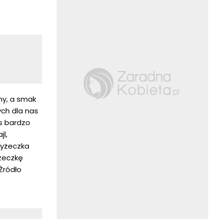
ny, a smak
ch dla nas
as bardzo
l,
łyżeczka
żeczkę
Źródło