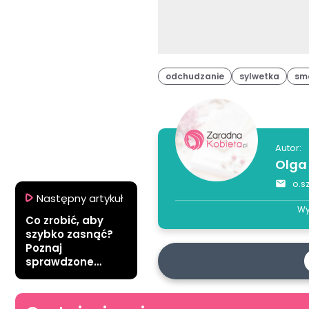
odchudzanie
sylwetka
sm
Autor:
Olga
o.s
Następny artykuł
Wy
Co zrobić, aby
szybko zasnąć?
Poznaj
sprawdzone
sposoby!