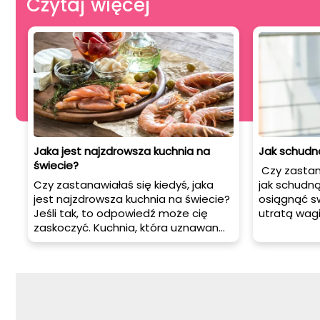
Czytaj więcej
Jaka jest najzdrowsza kuchnia na
Jak schudn
świecie?
Czy zastana
Czy zastanawiałaś się kiedyś, jaka
jak schudn
jest najzdrowsza kuchnia na świecie?
osiągnąć s
Jeśli tak, to odpowiedź może cię
utratą wagi
zaskoczyć. Kuchnia, która uznawana
czas na ro
jest za najzdrowszą na świecie, to
życia i zm
kuchnia śródziemnomorska. Jest to
żywieniowy
połączenie różnych kuchni basenu
przedstawi
Morza Śródziemnomorskiego, takich
sposobów, 
jak włoska, grecka, hiszpańska,
schudnąć i 
prowansalska, turecka, tunezyjska i
samopoczu