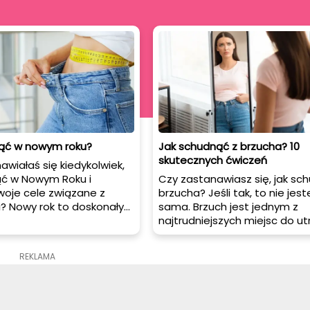
ąć w nowym roku?
Jak schudnąć z brzucha? 10
skutecznych ćwiczeń
wiałaś się kiedykolwiek,
ąć w Nowym Roku i
Czy zastanawiasz się, jak sc
woje cele związane z
brzucha? Jeśli tak, to nie jest
? Nowy rok to doskonały
sama. Brzuch jest jednym z
zpoczęcie zdrowego stylu
najtrudniejszych miejsc do ut
ianę nawyków
zbędnej tkanki tłuszczowej. Al
ch. W tym artykule
martw się! W tym artykule
REKLAMA
my Ci 10 skutecznych
przedstawiamy 10 skuteczny
które pomogą Ci
ćwiczeń, które pomogą Ci os
cieszyć się lepszym
płaski brzuch i zrzucić zbędne
ciem.
kilogramy.