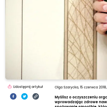
Udostępnij artykuł
Olga Szarycka,
15 czerwca 2018,
Myślisz o oczyszczeniu org
wprowadzając zdrowe nawyk
spożywanie smoothie, które 