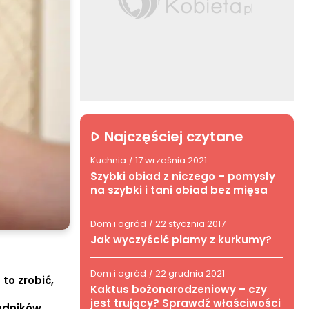
Najczęściej czytane
Kuchnia
17 września 2021
/
Szybki obiad z niczego – pomysły
na szybki i tani obiad bez mięsa
Dom i ogród
22 stycznia 2017
/
Jak wyczyścić plamy z kurkumy?
Dom i ogród
22 grudnia 2021
/
to zrobić,
Kaktus bożonarodzeniowy – czy
jest trujący? Sprawdź właściwości
ładników