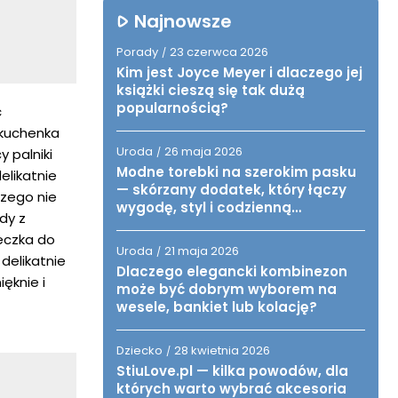
Najnowsze
Porady
23 czerwca 2026
/
Kim jest Joyce Meyer i dlaczego jej
książki cieszą się tak dużą
popularnością?
ć
 kuchenka
Uroda
26 maja 2026
/
y palniki
Modne torebki na szerokim pasku
elikatnie
— skórzany dodatek, który łączy
czego nie
wygodę, styl i codzienną
dy z
funkcjonalność
eczka do
Uroda
21 maja 2026
/
delikatnie
Dlaczego elegancki kombinezon
ęknie i
może być dobrym wyborem na
wesele, bankiet lub kolację?
Dziecko
28 kwietnia 2026
/
StiuLove.pl — kilka powodów, dla
których warto wybrać akcesoria