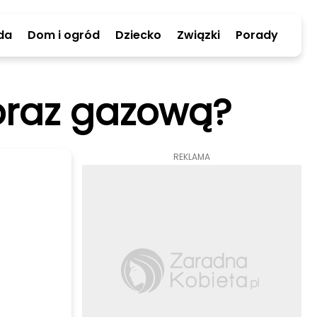
da
Dom i ogród
Dziecko
Związki
Porady
oraz gazową?
REKLAMA