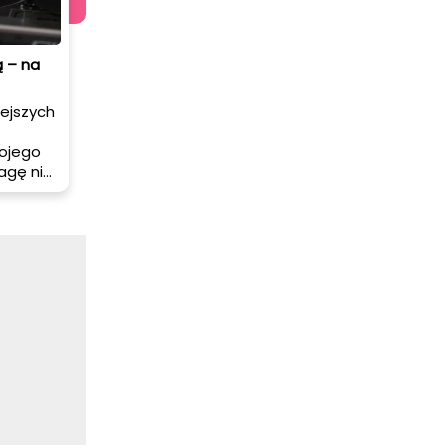
 – na
ejszych
wojego
agę nie
 wiele
olą nam
wości