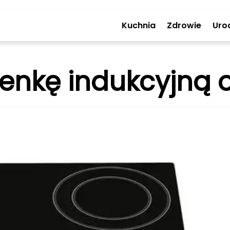
Kuchnia
Zdrowie
Uro
henkę indukcyjną 