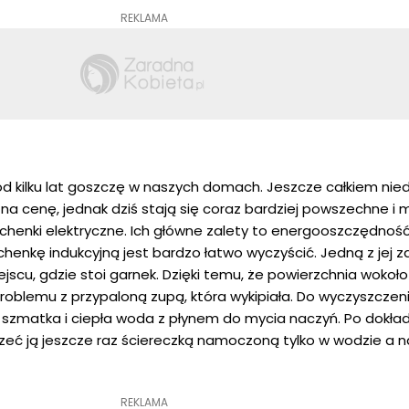
REKLAMA
od kilku lat goszczę w naszych domach. Jeszcze całkiem nie
na cenę, jednak dziś stają się coraz bardziej powszechne i
uchenki elektryczne. Ich główne zalety to energooszczędnoś
henkę indukcyjną jest bardzo łatwo wyczyścić. Jedną z jej zal
jscu, gdzie stoi garnek. Dzięki temu, że powierzchnia wokoło
oblemu z przypaloną zupą, która wykipiała. Do wyczyszczeni
a szmatka i ciepła woda z płynem do mycia naczyń. Po dokł
rzeć ją jeszcze raz ściereczką namoczoną tylko w wodzie a 
REKLAMA