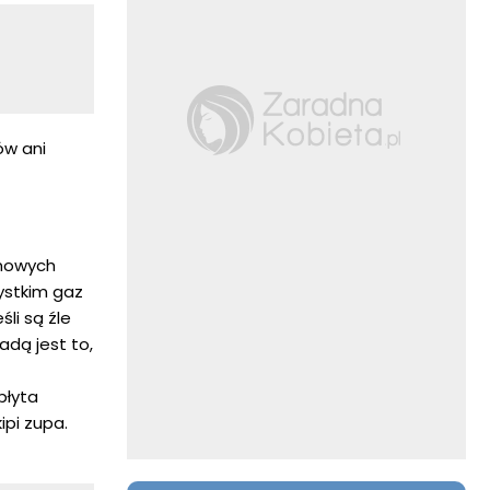
ów ani
omowych
ystkim gaz
li są źle
adą jest to,
płyta
ipi zupa.