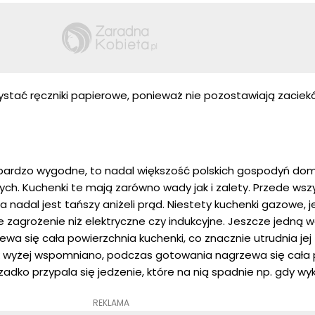
zystać ręczniki papierowe, ponieważ nie pozostawiają zaciek
 bardzo wygodne, to nadal większość polskich gospodyń d
h. Kuchenki te mają zarówno wady jak i zalety. Przede wsz
adal jest tańszy aniżeli prąd. Niestety kuchenki gazowe, jeś
zagrożenie niż elektryczne czy indukcyjne. Jeszcze jedną w
a się cała powierzchnia kuchenki, co znacznie utrudnia jej
 wyżej wspomniano, podczas gotowania nagrzewa się cała 
zadko przypala się jedzenie, które na nią spadnie np. gdy wyk
REKLAMA