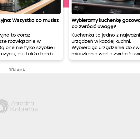
cyjna: Wszystko co musisz
Wybieramy kuchenkę gazową
co zwrócić uwagę?
cyjne to coraz
Kuchenka to jedno z najważni
sze rozwiązanie w
urządzeń w każdej kuchni.
ą one nie tylko szybkie i
Wybierając urządzenie do s
użyciu, ale także bardzo
mieszkania warto zwrócić uw
zędne. Jednak, aby móc
tylko na cenę, ale również na
 ich zaletami, należy
innych aspektów, które pozw
REKLAMA
owiedni model oraz
w pełni wykorzystywać możli
egularne czyszczenie. W
tego urządzenia.
le podpowiadamy, jak
 indukcyjną, jak o nią
akie garnki do niej wybrać.