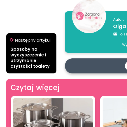
Autor:
Olga
o.s
Następny artykuł
Wy
Sposoby na
wyczyszczenie i
utrzymanie
czystości toalety
Czytaj więcej