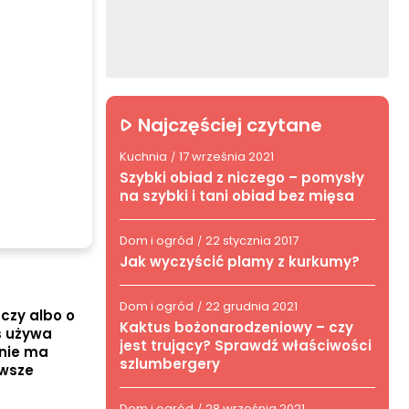
Najczęściej czytane
Kuchnia
17 września 2021
/
Szybki obiad z niczego – pomysły
na szybki i tani obiad bez mięsa
Dom i ogród
22 stycznia 2017
/
Jak wyczyścić plamy z kurkumy?
Dom i ogród
22 grudnia 2021
/
dczy albo o
Kaktus bożonarodzeniowy – czy
as używa
jest trujący? Sprawdź właściwości
 nie ma
szlumbergery
awsze
Dom i ogród
28 września 2021