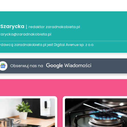
 Szarycka
|
redaktor zaradnakobieta.pl
zarycka@zaradnakobieta.pl
dawcą zaradnakobieta.pl jest
Digital Avenue sp. z o.o.
Obserwuj nas na