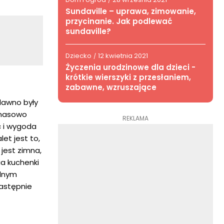
/
Sundaville – uprawa, zimowanie,
przycinanie. Jak podlewać
sundaville?
Dziecko
12 kwietnia 2021
/
Życzenia urodzinowe dla dzieci -
krótkie wierszyki z przesłaniem,
zabawne, wzruszające
dawno były
 masowo
REKLAMA
ć i wygoda
et jest to,
 jest zimna,
a kuchenki
adnym
następnie