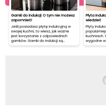
Garnki do indukcji: O tym nie możesz
Płyta induk
zapomnieć!
wiedzieć
Jeśli posiadasz płytę indukcyjną w
Płyty induk
swojej kuchni, to wiesz, jak ważne
popularniej
jest korzystanie z odpowiednich
kuchniach. S
garnków. Garnki do indukcji są
wygodne w 
specjalnie zaprojektowane, aby
energooszc
działać efektywnie na płytach
cieszyć się
indukcyjnych, zapewniając
wybrać odp
równomierne i szybkie nagrzewanie.
zadbać o r
W tym artykule dowiesz się
tym artyku
wszystkiego, co musisz wiedzieć o
wybrać płytę
garnkach do indukcji i dlaczego są
dbać oraz j
one niezbędnym elementem
wyposażenia Twojej kuchni.