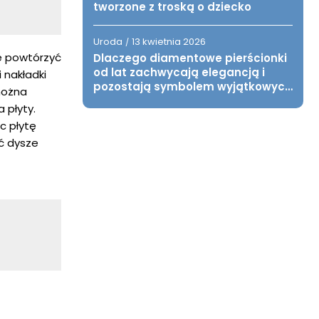
tworzone z troską o dziecko
Uroda
13 kwietnia 2026
/
ie powtórzyć
Dlaczego diamentowe pierścionki
od lat zachwycają elegancją i
 nakładki
pozostają symbolem wyjątkowych
można
chwil?
 płyty.
c płytę
ć dysze