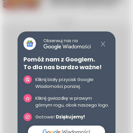
które musisz wypróbować!
REKLAMA
Obserwuj nas na
Pomóż nam z Googlem.
To dla nas bardzo ważne!
Kliknij biały przycisk Google
Wiadomości poniżej.
Kliknij gwiazdkę w prawym
górnym rogu, obok naszego logo.
Gotowe!
Dziękujemy!