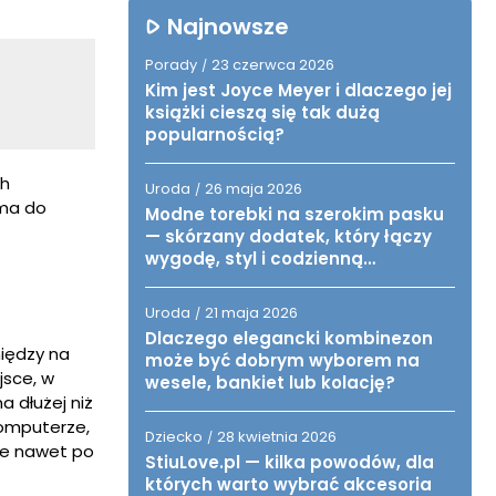
Najnowsze
Porady
23 czerwca 2026
/
Kim jest Joyce Meyer i dlaczego jej
książki cieszą się tak dużą
popularnością?
ch
Uroda
26 maja 2026
/
 ma do
Modne torebki na szerokim pasku
— skórzany dodatek, który łączy
wygodę, styl i codzienną
funkcjonalność
Uroda
21 maja 2026
/
Dlaczego elegancki kombinezon
iędzy na
może być dobrym wyborem na
jsce, w
wesele, bankiet lub kolację?
 dłużej niż
komputerze,
Dziecko
28 kwietnia 2026
/
cie nawet po
StiuLove.pl — kilka powodów, dla
których warto wybrać akcesoria