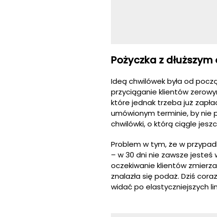
Pożyczka z dłuższym 
Ideą chwilówek była od począ
przyciąganie klientów zerowym
które jednak trzeba już zapł
umówionym terminie, by nie p
chwilówki, o którą ciągle jesz
Problem w tym, że w przypadk
– w 30 dni nie zawsze jesteś 
oczekiwanie klientów zmierza 
znalazła się podaż. Dziś cora
widać po elastyczniejszych l