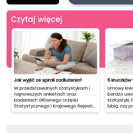
Czytaj więcej
Jak wyjść ze spirali zadłużenia?
6 kruczków
W przedstawianych statystykach i
Umowy kred
najnowszych ankietach oraz
bardzo uważ
badaniach Głównego Urzędu
statystyki, 
Statystycznego i Krajowego Rejestru
lubią, czy p
Długów, wyraźnie widać zwiększenie
jakiejkolw
liczb osób mocno zadłużonych.
duży proble
Zadłużają się szczególnie emeryci i
zauważamy
mężczyźni, kobiety lepiej spłacają
lub nie ch