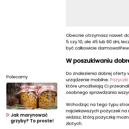
Obecnie otrzymasz nawet do k
5 czy 10, ale 45 lub 60 dni, 
być całkowicie darmowa!Pewn
W poszukiwaniu dobre
Do znalezienia dobrej oferty
Polecamy
urządzenie mobilne.
Pożyczki
które umożliwiają Ci przeana
osobnego sprawdzania wszyst
Wchodząc na tego typu stron
najciekawszych pożyczek na 
Jak marynować
widzisz, którą pożyczkę możn
grzyby? To proste!
złotych.