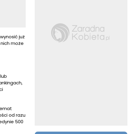
wynosić już
z nich może
 lub
ankingach,
ci
temat
ści od razu
jedynie 500