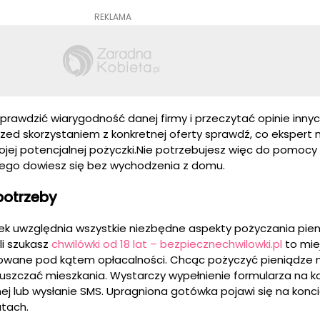
REKLAMA
sprawdzić wiarygodność danej firmy i przeczytać opinie inny
rzed skorzystaniem z konkretnej oferty sprawdź, co ekspert
jej potencjalnej pożyczki.Nie potrzebujesz więc do pomocy
iego dowiesz się bez wychodzenia z domu.
potrzeby
k uwzględnia wszystkie niezbędne aspekty pożyczania pien
li szukasz
chwilówki od 18 lat – bezpiecznechwilowki.pl
to mie
gowane pod kątem opłacalności. Chcąc pożyczyć pieniądze na
puszczać mieszkania. Wystarczy wypełnienie formularza na 
lnej lub wysłanie SMS. Upragniona gotówka pojawi się na kon
utach.