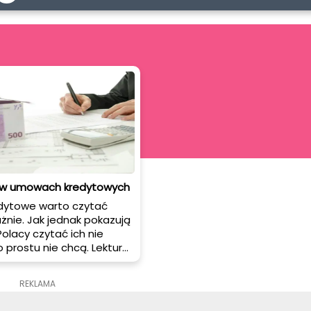
 w umowach kredytowych
ytowe warto czytać
nie. Jak jednak pokazują
Polacy czytać ich nie
o prostu nie chcą. Lektura
iek umowy sprawia nam
m – zwyczajnie nie
REKLAMA
 możliwości oszustwa
cemy tracić potrzebnego