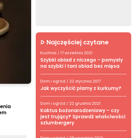
Najczęściej czytane
Kuchnia
17 września 2021
/
Szybki obiad z niczego – pomysły
na szybki i tani obiad bez mięsa
Dom i ogród
22 stycznia 2017
/
Jak wyczyścić plamy z kurkumy?
Dom i ogród
22 grudnia 2021
/
zenia
Kaktus bożonarodzeniowy – czy
iem
jest trujący? Sprawdź właściwości
szlumbergery
Dom i ogród
28 września 2021