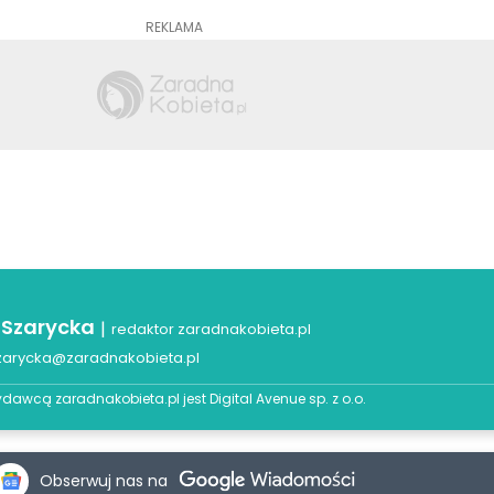
REKLAMA
 Szarycka
|
redaktor zaradnakobieta.pl
zarycka@zaradnakobieta.pl
dawcą zaradnakobieta.pl jest
Digital Avenue sp. z o.o.
Obserwuj nas na