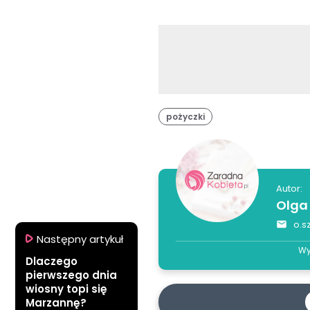
pożyczki
Autor:
Olga
o.s
Następny artykuł
Wy
Dlaczego
pierwszego dnia
wiosny topi się
Marzannę?