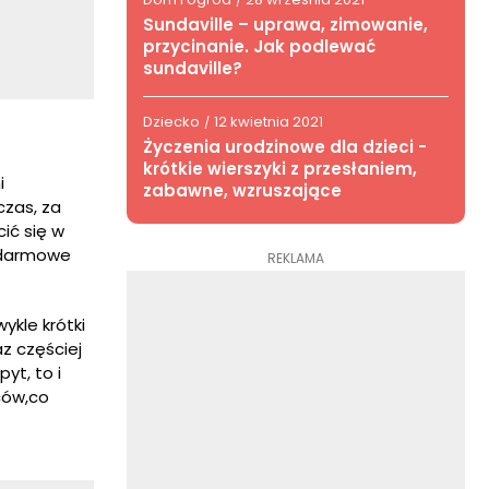
/
Sundaville – uprawa, zimowanie,
przycinanie. Jak podlewać
sundaville?
Dziecko
12 kwietnia 2021
/
Życzenia urodzinowe dla dzieci -
krótkie wierszyki z przesłaniem,
i
zabawne, wzruszające
czas, za
ić się w
. darmowe
REKLAMA
ykle krótki
az częściej
yt, to i
rców,co