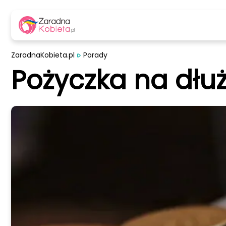
ZaradnaKobieta.pl
Porady
Pożyczka na dłuż