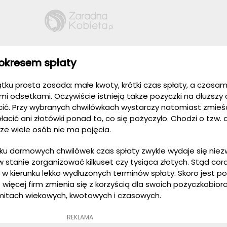
okresem spłaty
tku prosta zasada: małe kwoty, krótki czas spłaty, a czasam
i odsetkami. Oczywiście istnieją także pożyczki na dłuższy 
acić. Przy wybranych chwilówkach wystarczy natomiast zmieśc
łacić ani złotówki ponad to, co się pożyczyło. Chodzi o tzw
cze wiele osób nie ma pojęcia.
u darmowych chwilówek czas spłaty zwykle wydaje się niezw
w stanie zorganizować kilkuset czy tysiąca złotych. Stąd cor
w kierunku lekko wydłużonych terminów spłaty. Skoro jest pop
z więcej firm zmienia się z korzyścią dla swoich pożyczkobio
imitach wiekowych, kwotowych i czasowych.
REKLAMA