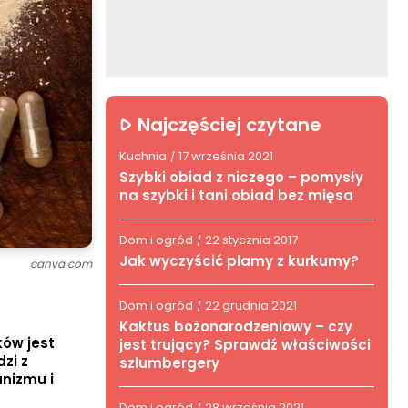
Najczęściej czytane
Kuchnia
17 września 2021
/
Szybki obiad z niczego – pomysły
na szybki i tani obiad bez mięsa
Dom i ogród
22 stycznia 2017
/
Jak wyczyścić plamy z kurkumy?
canva.com
Dom i ogród
22 grudnia 2021
/
Kaktus bożonarodzeniowy – czy
ków jest
jest trujący? Sprawdź właściwości
zi z
szlumbergery
anizmu i
Dom i ogród
28 września 2021