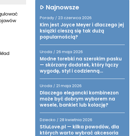
Najnowsze
egulować
Porady
23 czerwca 2026
/
objawów
Kim jest Joyce Meyer i dlaczego jej
książki cieszą się tak dużą
popularnością?
Uroda
26 maja 2026
/
kład
Modne torebki na szerokim pasku
— skórzany dodatek, który łączy
wygodę, styl i codzienną
funkcjonalność
Uroda
21 maja 2026
/
Dlaczego elegancki kombinezon
może być dobrym wyborem na
wesele, bankiet lub kolację?
Dziecko
28 kwietnia 2026
/
StiuLove.pl — kilka powodów, dla
których warto wybrać akcesoria