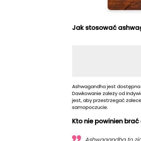
Jak stosować ashwa
Ashwagandha jest dostępna w 
Dawkowanie zależy od indywid
jest, aby przestrzegać zale
samopoczucie.
Kto nie powinien br
Ashwagandha to zioł