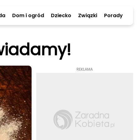
da
Dom i ogród
Dziecko
Związki
Porady
wiadamy!
REKLAMA