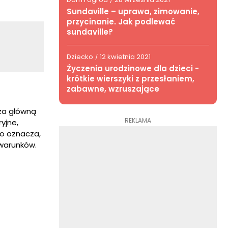
/
Sundaville – uprawa, zimowanie,
przycinanie. Jak podlewać
sundaville?
Dziecko
12 kwietnia 2021
/
Życzenia urodzinowe dla dzieci -
krótkie wierszyki z przesłaniem,
zabawne, wzruszające
za główną
REKLAMA
yjne,
o oznacza,
 warunków.