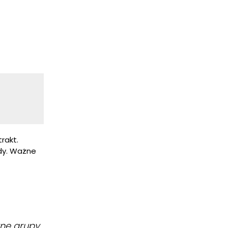
rakt.
edy. Ważne
wne grupy