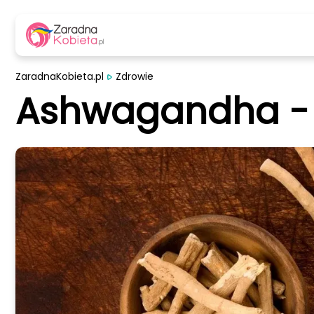
ZaradnaKobieta.pl
Zdrowie
Ashwagandha - 