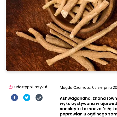
Udostępnij artykuł
Magda Czarnota,
05 sierpnia 20
Ashwagandha, znana również 
wykorzystywana w ajurwedzi
sanskrytu i oznacza "siłę k
poprawianiu ogólnego sam