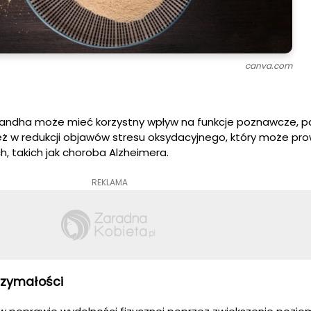
canva.com
andha może mieć korzystny wpływ na funkcje poznawcze, p
ż w redukcji objawów stresu oksydacyjnego, który może pr
, takich jak choroba Alzheimera.
REKLAMA
trzymałości