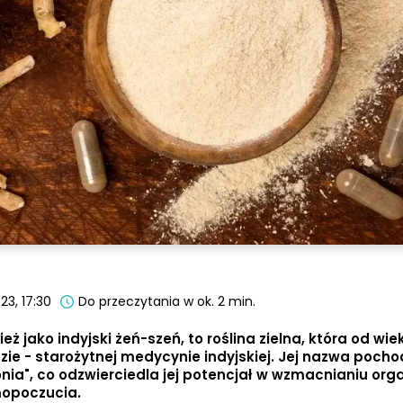
23, 17:30
Do przeczytania w ok. 2 min.
jako indyjski żeń-szeń, to roślina zielna, która od wie
e - starożytnej medycynie indyjskiej. Jej nazwa pochod
onia", co odzwierciedla jej potencjał w wzmacnianiu org
opoczucia.