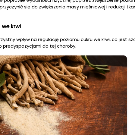
prawie wydolności fizycznej poprzez zwiększenie poziomu
rzyczynić się do zwiększenia masy mięśniowej i redukcji tka
 we krwi
stny wpływ na regulację poziomu cukru we krwi, co jest sz
b predyspozycjami do tej choroby.