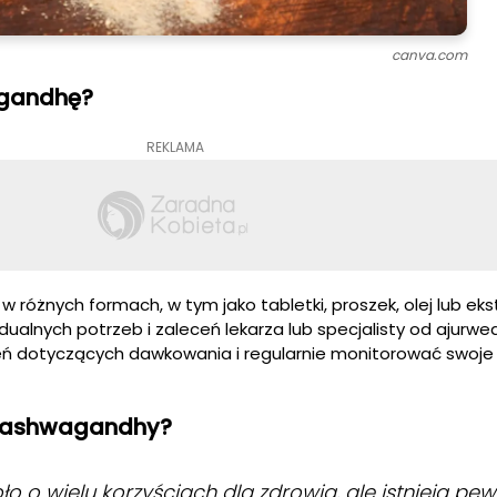
canva.com
gandhę?
REKLAMA
różnych formach, w tym jako tabletki, proszek, olej lub ekst
ualnych potrzeb i zaleceń lekarza lub specjalisty od ajurw
ceń dotyczących dawkowania i regularnie monitorować swoje
ać ashwagandhy?
o o wielu korzyściach dla zdrowia, ale istnieją pe