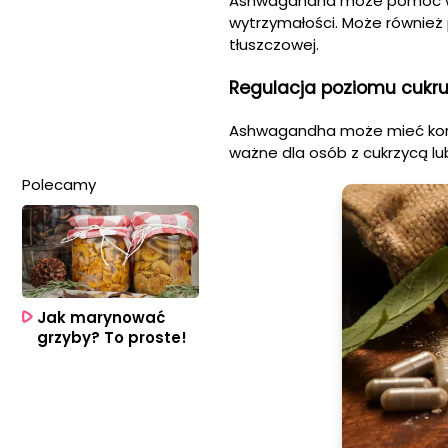
Ashwagandha może pomóc w po
wytrzymałości. Może również p
tłuszczowej.
Regulacja poziomu cukru
Ashwagandha może mieć korzy
ważne dla osób z cukrzycą lu
Polecamy
Jak marynować
grzyby? To proste!