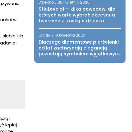
Dziecko
28 kwietnia 2026
/
iązywaniu
StiuLove.pl — kilka powodów, dla
których warto wybrać akcesoria
dności w
tworzone z troską o dziecko
Uroda
13 kwietnia 2026
 siebie lub
/
Dlaczego diamentowe pierścionki
adania i
od lat zachwycają elegancją i
pozostają symbolem wyjątkowych
chwil?
ułą i
ć lepiej
m może