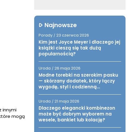
Najnowsze
Porady
23 czerwca 2026
/
Kim jest Joyce Meyer i dlaczego jej
książki cieszą się tak dużą
popularnością?
Uroda
26 maja 2026
/
Modne torebki na szerokim pasku
— skórzany dodatek, który łączy
wygodę, styl i codzienną
funkcjonalność
Uroda
21 maja 2026
/
Dlaczego elegancki kombinezon
 innymi
może być dobrym wyborem na
 które mogą
wesele, bankiet lub kolację?