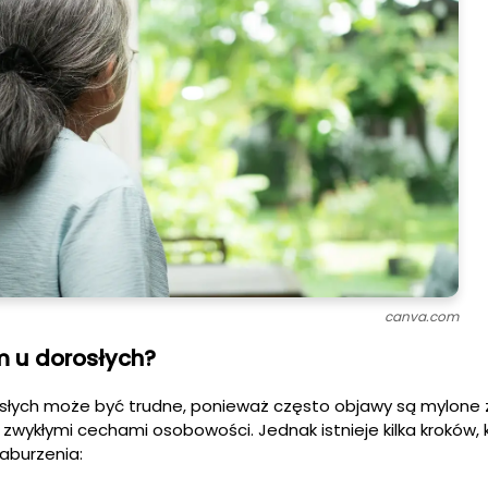
canva.com
m u dorosłych?
łych może być trudne, ponieważ często objawy są mylone z
zwykłymi cechami osobowości. Jednak istnieje kilka kroków,
aburzenia: