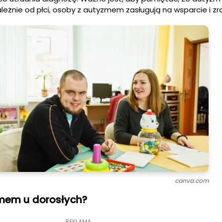
ależnie od płci, osoby z autyzmem zasługują na wsparcie i zr
canva.com
mem u dorosłych?
REKLAMA