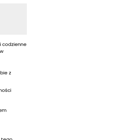
 i codzienne
 w
bie z
ności
mem
e tego