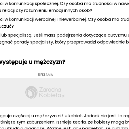
i w komunikacji społecznej. Czy osoba ma trudności w naw
relacji czy rozumieniu emocji innych osób?
i w komunikacji werbalnej i niewerbalnej. Czy osoba ma tru
 uczuć?
m lub specjalistą. Jeśli masz podejrzenia dotyczące autyzmu u
sięgnąć porady specjalisty, który przeprowadzi odpowiednie b
występuje u mężczyzn?
REKLAMA
uje częściej u mężczyzn niż u kobiet. Jednak nie jest to reg
knięte tym zaburzeniem. Istnieje teoria, że kobiety mogą by
o utrudnia diagnozę. Ważne jest, aby pamiętać, że autyz