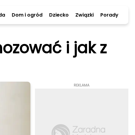
da
Dom i ogród
Dziecko
Związki
Porady
ozować i jak z
REKLAMA