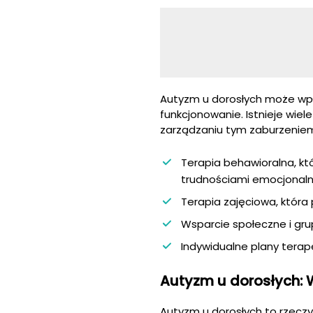
Autyzm u dorosłych może wpływ
funkcjonowanie. Istnieje wie
zarządzaniu tym zaburzeniem.
Terapia behawioralna, kt
trudnościami emocjonal
Terapia zajęciowa, która
Wsparcie społeczne i gru
Indywidualne plany tera
Autyzm u dorosłych: 
Autyzm u dorosłych to rzecz