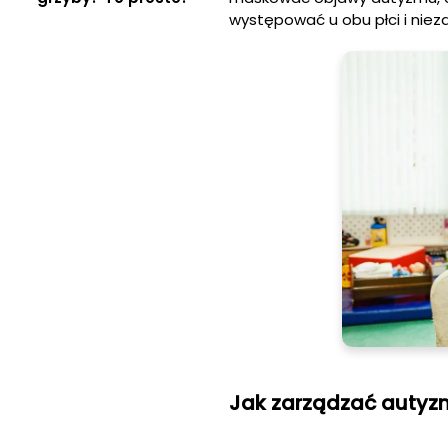
występować u obu płci i niez
Jak zarządzać autyz