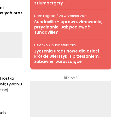
szlumbergery
mi
osłych oraz
Dom i ogród
28 września 2021
/
Sundaville – uprawa, zimowanie,
przycinanie. Jak podlewać
sundaville?
Dziecko
12 kwietnia 2021
/
Życzenia urodzinowe dla dzieci -
krótkie wierszyki z przesłaniem,
zabawne, wzruszające
REKLAMA
dnostka
awiązywaniu
lnej.
ych