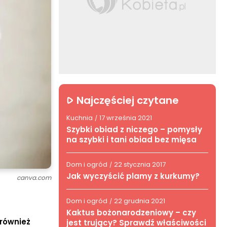
Najczęściej czytane
Kuchnia
17 września 2021
/
Szybki obiad z niczego – pomysły
na szybki i tani obiad bez mięsa
Dom i ogród
22 stycznia 2017
/
Jak wyczyścić plamy z kurkumy?
canva.com
Dom i ogród
22 grudnia 2021
/
Kaktus bożonarodzeniowy – czy
 również
jest trujący? Sprawdź właściwości