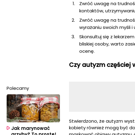
Zwróć uwagę na trudnośc
kontaktów, utrzymywaniu 
Zwróć uwagę na trudnośc
wyrażaniu swoich myśli i
Skonsultuj się z lekarze
bliskiej osoby, warto za
ocenę.
Czy autyzm częściej 
Polecamy
Stwierdzono, że autyzm występ
kobiety również mogą być dot
Jak marynować
maskować objawy autyzmu, c
grzyby? To proste!