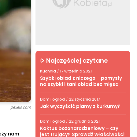
Najczęściej czytane
Kuchnia
17 września 2021
/
Szybki obiad z niczego – pomysły
na szybki i tani obiad bez mięsa
Dom i ogród
22 stycznia 2017
/
Jak wyczyścić plamy z kurkumy?
pexels.com
Dom i ogród
22 grudnia 2021
/
Kaktus bożonarodzeniowy – czy
leży nam
jest trujący? Sprawdź właściwości