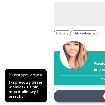
burgery
chickenburger
Autor:
Paul
p.l
Następny artykuł
Wy
Ekspresowy deser
w słoiczku. Chia,
mus malinowy i
orzechy!