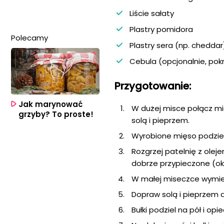
Liście sałaty
Plastry pomidora
Polecamy
Plastry sera (np. cheddar
Cebula (opcjonalnie, pokr
Przygotowanie:
Jak marynować
W dużej misce połącz mię
grzyby? To proste!
solą i pieprzem.
Wyrobione mięso podziel 
Rozgrzej patelnię z oleje
dobrze przypieczone (oko
W małej miseczce wymies
Dopraw solą i pieprzem 
Bułki podziel na pół i opi