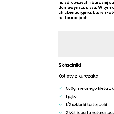
na zdrowszych i bardziej 
domowym zaciszu. W tym ar
chickenburgera, który z ł
restauracjach.
Składniki
Kotlety z kurczaka:
500g mielonego fileta z 
1 jajko
1/2 szklanki tartej bułki
2 łyżki jogurtu naturalneg