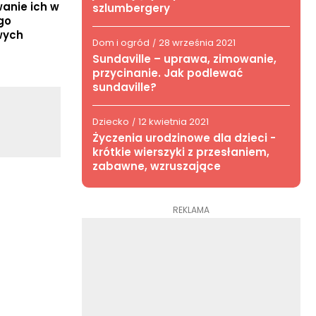
anie ich w
szlumbergery
go
wych
Dom i ogród
28 września 2021
/
Sundaville – uprawa, zimowanie,
przycinanie. Jak podlewać
sundaville?
Dziecko
12 kwietnia 2021
/
Życzenia urodzinowe dla dzieci -
krótkie wierszyki z przesłaniem,
zabawne, wzruszające
REKLAMA