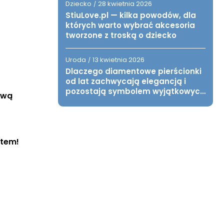
Dziecko
28 kwietnia 2026
/
StiuLove.pl — kilka powodów, dla
których warto wybrać akcesoria
tworzone z troską o dziecko
Uroda
13 kwietnia 2026
/
Dlaczego diamentowe pierścionki
od lat zachwycają elegancją i
pozostają symbolem wyjątkowych
wą 
chwil?
item!