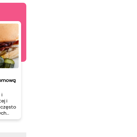
 domową
 i
ej i
 często
ych
wane z
chni