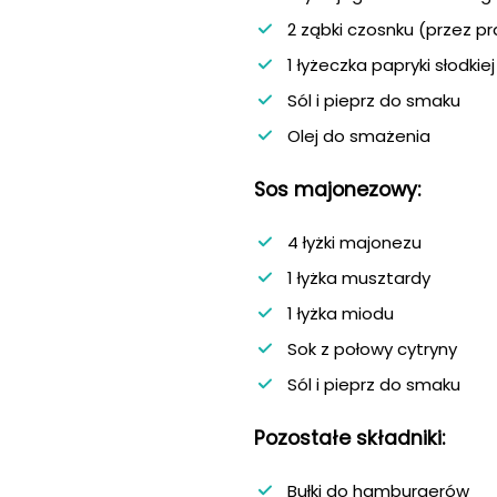
2 ząbki czosnku (przez p
1 łyżeczka papryki słodkiej
Sól i pieprz do smaku
Olej do smażenia
Sos majonezowy:
4 łyżki majonezu
1 łyżka musztardy
1 łyżka miodu
Sok z połowy cytryny
Sól i pieprz do smaku
Pozostałe składniki:
Bułki do hamburgerów