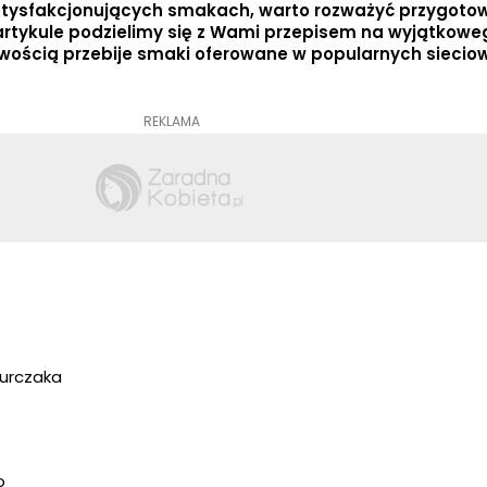
satysfakcjonujących smakach, warto rozważyć przygotow
tykule podzielimy się z Wami przepisem na wyjątkowe
atwością przebije smaki oferowane w popularnych siecio
REKLAMA
kurczaka
o