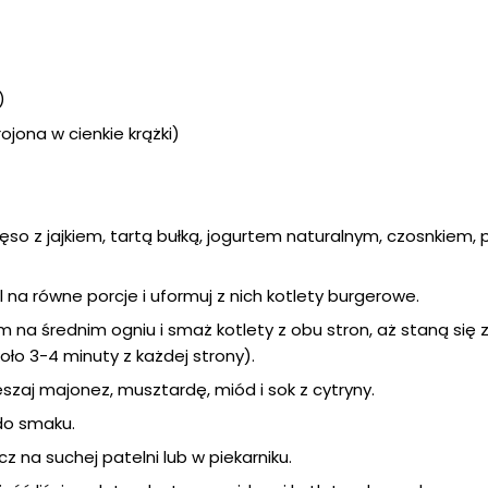
)
ojona w cienkie krążki)
so z jajkiem, tartą bułką, jogurtem naturalnym, czosnkiem, 
na równe porcje i uformuj z nich kotlety burgerowe.
m na średnim ogniu i smaż kotlety z obu stron, aż staną się zł
ło 3-4 minuty z każdej strony).
zaj majonez, musztardę, miód i sok z cytryny.
do smaku.
ecz na suchej patelni lub w piekarniku.