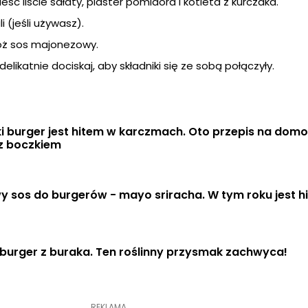
eść liście sałaty, plaster pomidora i kotleta z kurczaka.
i (jeśli używasz).
łóż sos majonezowy.
 delikatnie dociskaj, aby składniki się ze sobą połączyły.
i burger jest hitem w karczmach. Oto przepis na domo
 z boczkiem
sos do burgerów - mayo sriracha. W tym roku jest h
burger z buraka. Ten roślinny przysmak zachwyca!
REKLAMA