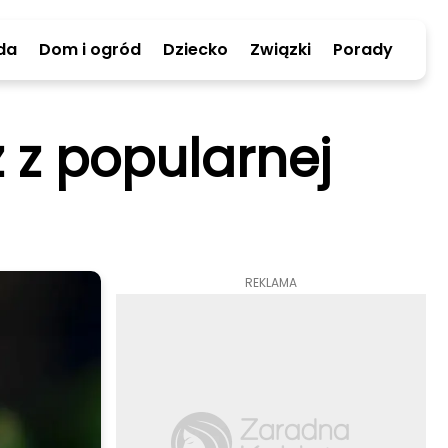
da
Dom i ogród
Dziecko
Związki
Porady
 z popularnej
REKLAMA