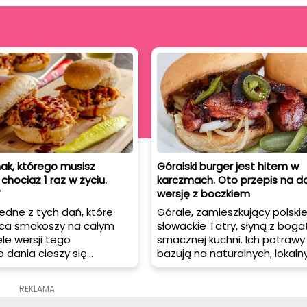
ak, którego musisz
Góralski burger jest hitem w
hociaż 1 raz w życiu.
karczmach. Oto przepis na
W
wersję z boczkiem
jedne z tych dań, które
Górale, zamieszkujący polskie
rca smakoszy na całym
słowackie Tatry, słyną z bogat
ele wersji tego
smacznej kuchni. Ich potrawy
 dania cieszy się
bazują na naturalnych, lokaln
pularnością, ale jednym
składnikach i są przygotowy
 kulinarnych, które
dbałością o smak i jakość.
REKLAMA
 podniebieniem wielu, są
Wprowadzenie elementów ku