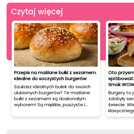
Czytaj więcej
Przepis na maślane bułki z sezamem.
Oto przysm
Idealne do soczystych burgerów
spróbować c
Smak WO
Szukasz idealnych bułek do swoich
ulubionych burgerów? Te maślane
Burgery to 
bułki z sezamem są doskonałym
zdobyły se
wyborem! Są miękkie, puszyste i
świecie. Wi
pełne aromatu.
klasycznego
ogromną po
z fenomenów
zawładnęło