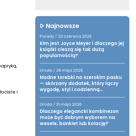
Najnowsze
Porady
23 czerwca 2026
/
Kim jest Joyce Meyer i dlaczego jej
książki cieszą się tak dużą
popularnością?
papryką,
Uroda
26 maja 2026
/
Modne torebki na szerokim pasku
— skórzany dodatek, który łączy
wygodę, styl i codzienną
ociste i
funkcjonalność
Uroda
21 maja 2026
/
Dlaczego elegancki kombinezon
może być dobrym wyborem na
wesele, bankiet lub kolację?