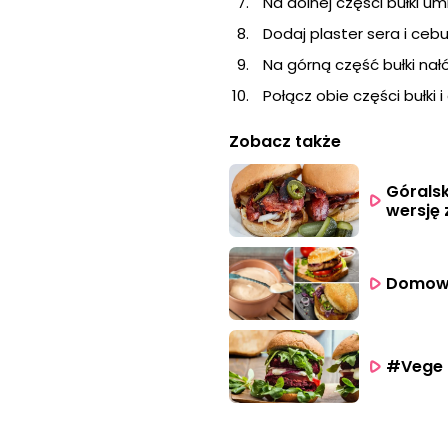
Na dolnej części bułki umi
Dodaj plaster sera i cebul
Na górną część bułki na
Połącz obie części bułki i
Zobacz także
Góralsk
wersję
Domowy 
#Vege 