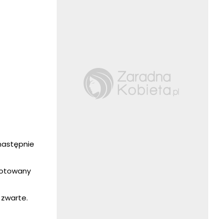
 następnie
ugotowany
j zwarte.