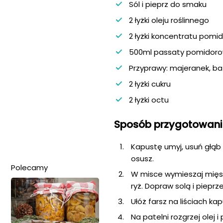
Sól i pieprz do smaku
2 łyżki oleju roślinnego
2 łyżki koncentratu pom
500ml passaty pomidoro
Przyprawy: majeranek, bazy
2 łyżki cukru
2 łyżki octu
Sposób przygotowani
Kapustę umyj, usuń głąb i
osusz.
Polecamy
W misce wymieszaj mięso
ryż. Dopraw solą i pieprz
Ułóż farsz na liściach kap
Na patelni rozgrzej olej 