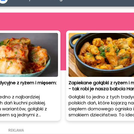
dycyjne z ryżem i mięsem:
Zapiekane gołąbki z ryżem i
- tak robi je nasza babcia Han
jedno z najbardziej
Gołąbki to jedno z tych trady
h dań kuchni polskiej.
polskich dań, które kojarzą na
 wariantów, gołąbki z
ciepłem domowego ogniska i
ęsem są jednymi z
smakiem dzieciństwa. To ide
iejszych. W tym artykule
potrawa na zimowe wieczory,
my przepis na gołąbki
potrzebujemy czegoś sycące
REKLAMA
z ryżem i mięsem oraz
rozgrzewającego.