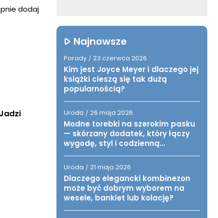
ępnie dodaj
Najnowsze
Porady
23 czerwca 2026
/
Kim jest Joyce Meyer i dlaczego jej
książki cieszą się tak dużą
popularnością?
Uroda
26 maja 2026
Jadzi
/
Modne torebki na szerokim pasku
— skórzany dodatek, który łączy
wygodę, styl i codzienną
funkcjonalność
Uroda
21 maja 2026
/
Dlaczego elegancki kombinezon
może być dobrym wyborem na
wesele, bankiet lub kolację?