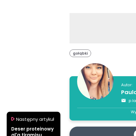
gołąbki
Autor:
Paul
p.l
Wy
Następny artykuł
Deser proteinowy
al'a tiramisu