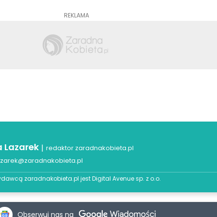
REKLAMA
a Lazarek
|
redaktor zaradnakobieta.pl
azarek@zaradnakobieta.pl
dawcą zaradnakobieta.pl jest
Digital Avenue sp. z o.o.
Obserwuj nas na