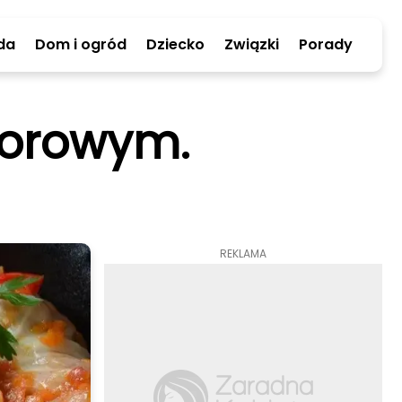
da
Dom i ogród
Dziecko
Związki
Porady
dorowym.
REKLAMA