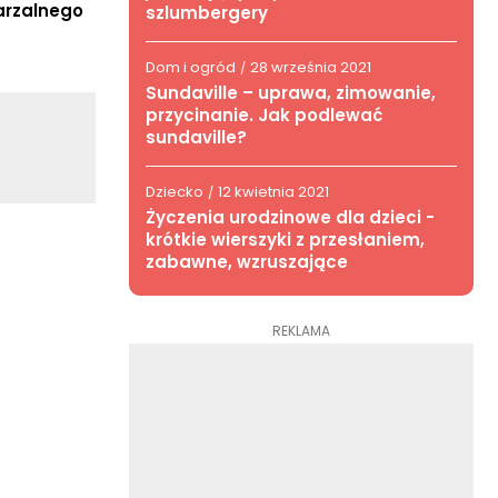
arzalnego
szlumbergery
Dom i ogród
28 września 2021
/
Sundaville – uprawa, zimowanie,
przycinanie. Jak podlewać
sundaville?
Dziecko
12 kwietnia 2021
/
Życzenia urodzinowe dla dzieci -
krótkie wierszyki z przesłaniem,
zabawne, wzruszające
REKLAMA