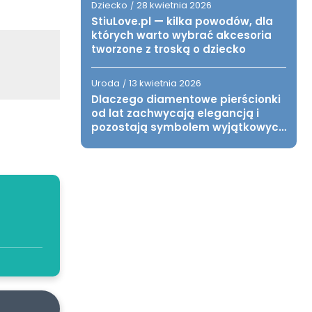
Dziecko
28 kwietnia 2026
/
StiuLove.pl — kilka powodów, dla
których warto wybrać akcesoria
tworzone z troską o dziecko
Uroda
13 kwietnia 2026
/
Dlaczego diamentowe pierścionki
od lat zachwycają elegancją i
pozostają symbolem wyjątkowych
chwil?