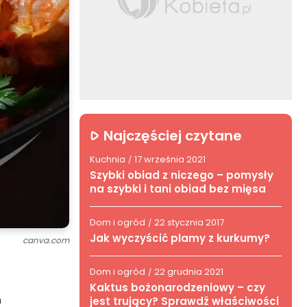
Najczęściej czytane
Kuchnia
17 września 2021
/
Szybki obiad z niczego – pomysły
na szybki i tani obiad bez mięsa
Dom i ogród
22 stycznia 2017
/
Jak wyczyścić plamy z kurkumy?
canva.com
Dom i ogród
22 grudnia 2021
/
Kaktus bożonarodzeniowy – czy
m
jest trujący? Sprawdź właściwości