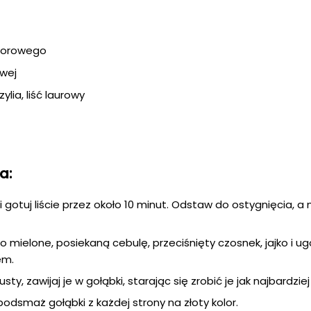
idorowego
wej
lia, liść laurowy
a:
 gotuj liście przez około 10 minut. Odstaw do ostygnięcia, a
 mielone, posiekaną cebulę, przeciśnięty czosnek, jajko i 
em.
usty, zawijaj je w gołąbki, starając się zrobić je jak najbardzie
i podsmaż gołąbki z każdej strony na złoty kolor.