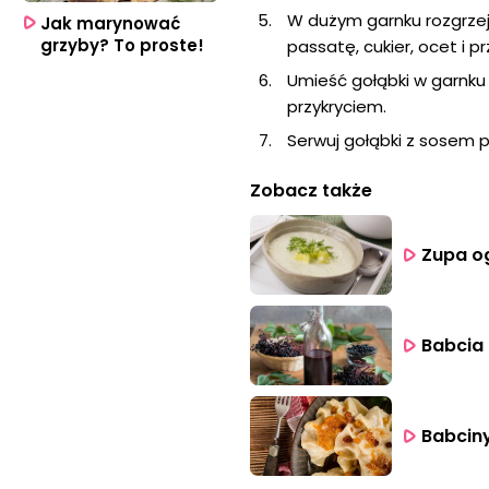
W dużym garnku rozgrzej
Jak marynować
grzyby? To proste!
passatę, cukier, ocet i p
Umieść gołąbki w garnku 
przykryciem.
Serwuj gołąbki z sosem 
Zobacz także
Zupa o
Babcia 
Babciny