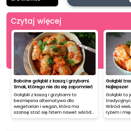
Czytaj więcej
Babcine gołąbki z kaszą i grzybami.
Gołąbki tra
Smak, którego nie da się zapomnieć
Najlepsze!
Gołąbki z kaszą i grzybami to
Gołąbki to 
bezmięsna alternatywa dla
tradycyjnyc
wegetarian i wegan, która ma
Wśród wielu
szansę stać się hitem nawet wśród
ryżem i mi
mięsożerców. Jak je przygotować?
najpopularn
Poniżej znajduje się przepis na 4
przedstawi
porcje.
tradycyjne 