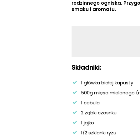
rodzinnego ogniska. Przyg
smaku i aromatu.
Składniki:
1 główka białej kapusty
500g mięsa mielonego (
1 cebula
2 ząbki czosnku
1 jajko
1/2 szklanki ryżu