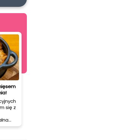
 mięsem
ia!
cyjnych
m się z
alna
 kiedy
go i