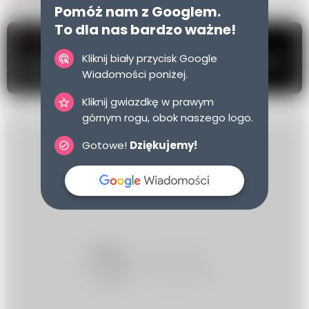
Pomóż nam z Googlem.
To dla nas bardzo ważne!
Następny artykuł
Kliknij biały przycisk Google
Zdradzamy przepis na idealny bigos z grzybami.
Wiadomości poniżej.
Zrób go w ten sposób, a nie pożałujesz!
Kliknij gwiazdkę w prawym
REKLAMA
górnym rogu, obok naszego logo.
Gotowe!
Dziękujemy!