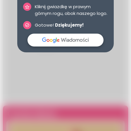
Kliknij gwiazdkę w prawym
górnym rogu, obok naszego logo.
Gotowe!
Dziękujemy!
Czytaj więcej