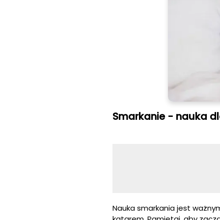
Smarkanie - nauka d
Nauka smarkania jest ważny
katarem. Pamiętaj, aby zacz