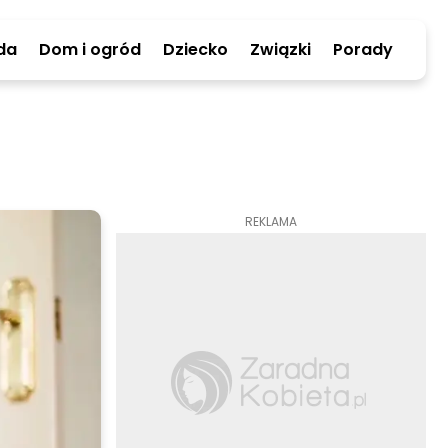
da
Dom i ogród
Dziecko
Związki
Porady
REKLAMA