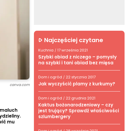
Najczęściej czytane
Kuchnia
17 września 2021
/
Szybki obiad z niczego – pomysły
na szybki i tani obiad bez mięsa
Dom i ogród
22 stycznia 2017
/
Jak wyczyścić plamy z kurkumy?
canva.com
Dom i ogród
22 grudnia 2021
/
Kaktus bożonarodzeniowy – czy
y maluch
jest trujący? Sprawdź właściwości
dzieliny.
szlumbergery
wić mu
Dom i ogród
28 września 2021