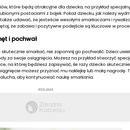
ów, które będą atrakcyjne dla dziecka, na przykład specjaln
ubionymi postaciami z bajek. Pokaż dziecku, jak należy wyd
także udawać, że jesteście wesołymi smarkaczami i rywaliz
taj, że zabawa i pozytywne podejście są kluczowe w proces
hęt i pochwał
 skutecznie smarkać, nie zapomnij go pochwalić. Dzieci uwiel
y za swoje osiągnięcia. Możesz na przykład stworzyć specj
e, na której będziesz zapisywać, ile razy dziecko skutecznie
iągnięcie możesz przyznać mu naklejkę lub małą nagrodę. 
lucha, aby kontynuować naukę smarkania.
REKLAMA