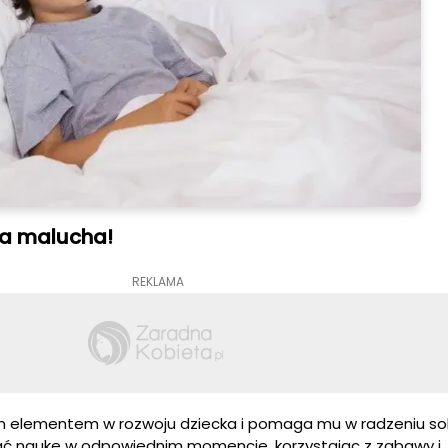
la malucha!
REKLAMA
m elementem w rozwoju dziecka i pomaga mu w radzeniu so
ąć naukę w odpowiednim momencie, korzystając z zabawy i