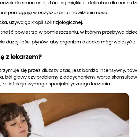
czek do smarkania, które są miękkie i delikatne dla nosa dz
tóre pomagają w oczyszczaniu i nawilżaniu nosa.
a, używając kropli soli fizjologicznej.
otność powietrza w pomieszczeniu, w którym przebywa dziec
ie dużej ilości płynów, aby organizm dziecka mógł walczyć z i
ię z lekarzem?
utrzymuje się przez dłuższy czas, jest bardzo intensywny, to
zka, ból głowy czy problemy z oddychaniem, warto skonsultow
, że infekcja wymaga specjalistycznego leczenia.