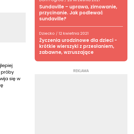
/
Sundaville – uprawa, zimowanie,
przycinanie. Jak podlewać
sundaville?
Dziecko
12 kwietnia 2021
/
Życzenia urodzinowe dla dzieci -
krótkie wierszyki z przesłaniem,
zabawne, wzruszające
lepiej
REKLAMA
 próby
wija się w
kę