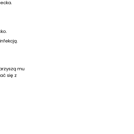
iecka.
ko.
nfekcją.
warzyszą mu
ać się z