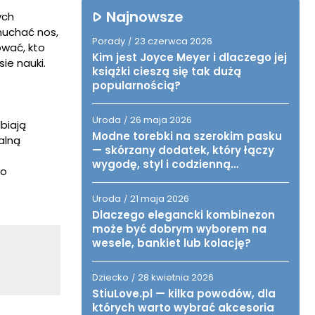
Najnowsze
ych
muchać nos,
Porady
23 czerwca 2026
/
ować, kto
Kim jest Joyce Meyer i dlaczego jej
ie nauki.
książki cieszą się tak dużą
popularnością?
Uroda
26 maja 2026
/
biają
Modne torebki na szerokim pasku
alną
— skórzany dodatek, który łączy
wygodę, styl i codzienną
To
funkcjonalność
Uroda
21 maja 2026
/
Dlaczego elegancki kombinezon
może być dobrym wyborem na
wesele, bankiet lub kolację?
Dziecko
28 kwietnia 2026
/
StiuLove.pl — kilka powodów, dla
których warto wybrać akcesoria