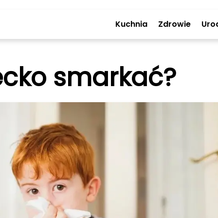
Kuchnia
Zdrowie
Uro
ecko smarkać?