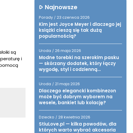
Najnowsze
Porady
23 czerwca 2026
/
Kim jest Joyce Meyer i dlaczego jej
książki cieszą się tak dużą
popularnością?
Uroda
26 maja 2026
/
łoiki są
Modne torebki na szerokim pasku
peraturę i
— skórzany dodatek, który łączy
a pomocą
wygodę, styl i codzienną
funkcjonalność
Uroda
21 maja 2026
/
Dlaczego elegancki kombinezon
może być dobrym wyborem na
wesele, bankiet lub kolację?
Dziecko
28 kwietnia 2026
/
StiuLove.pl — kilka powodów, dla
których warto wybrać akcesoria