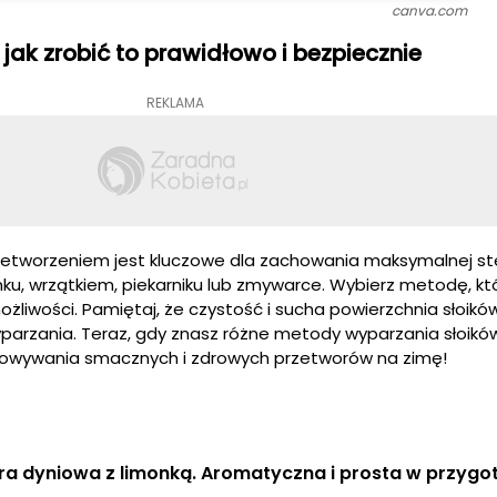
canva.com
jak zrobić to prawidłowo i bezpiecznie
REKLAMA
zetworzeniem jest kluczowe dla zachowania maksymalnej ste
ku, wrzątkiem, piekarniku lub zmywarce. Wybierz metodę, któ
żliwości. Pamiętaj, że czystość i sucha powierzchnia słoikó
parzania. Teraz, gdy znasz różne metody wyparzania słoikó
towywania smacznych i zdrowych przetworów na zimę!
ra dyniowa z limonką. Aromatyczna i prosta w przyg