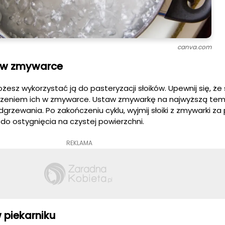
canva.com
w w zmywarce
esz wykorzystać ją do pasteryzacji słoików. Upewnij się, że s
czeniem ich w zmywarce. Ustaw zmywarkę na najwyższą tem
rzewania. Po zakończeniu cyklu, wyjmij słoiki z zmywarki z
do ostygnięcia na czystej powierzchni.
REKLAMA
 piekarniku