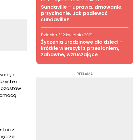
/
Sundaville – uprawa, zimowanie,
przycinanie. Jak podlewać
sundaville?
Dziecko
12 kwietnia 2021
/
Życzenia urodzinowe dla dzieci -
krótkie wierszyki z przesłaniem,
zabawne, wzruszające
REKLAMA
wodą i
czyste i
 Pozostaw
a pomocą
ystać z
wnętrze