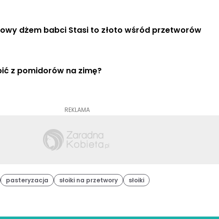
owy dżem babci Stasi to złoto wśród przetworów
bić z pomidorów na zimę?
REKLAMA
pasteryzacja
słoiki na przetwory
słoiki