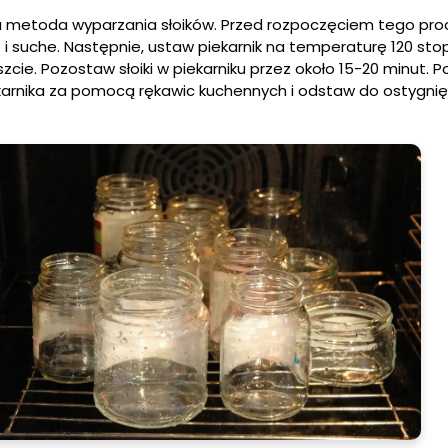
na metoda wyparzania słoików. Przed rozpoczęciem tego pro
te i suche. Następnie, ustaw piekarnik na temperaturę 120 sto
uszcie. Pozostaw słoiki w piekarniku przez około 15-20 minut. P
piekarnika za pomocą rękawic kuchennych i odstaw do ostygnię