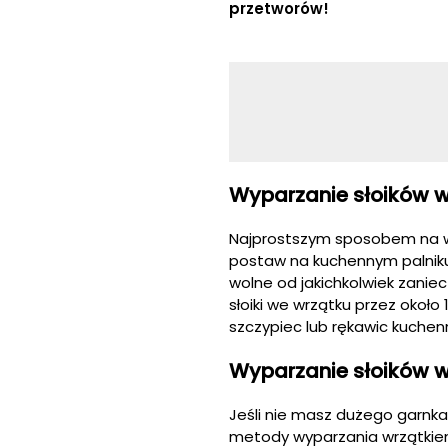
przetworów!
Wyparzanie słoików 
Najprostszym sposobem na wyp
postaw na kuchennym palniku.
wolne od jakichkolwiek zanie
słoiki we wrzątku przez około
szczypiec lub rękawic kuchenn
Wyparzanie słoików 
Jeśli nie masz dużego garnka,
metody wyparzania wrzątkiem.