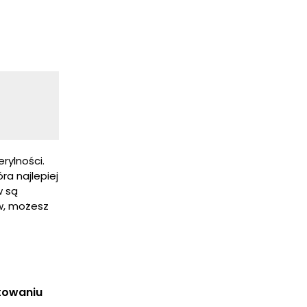
rylności.
ra najlepiej
w są
w, możesz
otowaniu