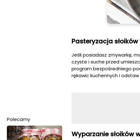
Pasteryzacja słoikó
Jeśli posiadasz zmywarkę, moż
czyste i suche przed umiesz
program bezpośredniego podg
rękawic kuchennych i odstaw 
Polecamy
Wyparzanie słoików w