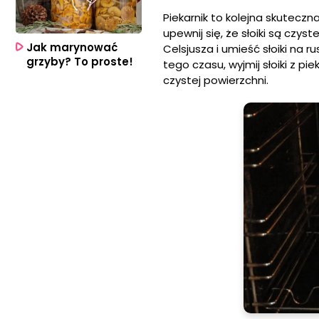
Piekarnik to kolejna skutecz
upewnij się, że słoiki są czys
Jak marynować
Celsjusza i umieść słoiki na r
grzyby? To proste!
tego czasu, wyjmij słoiki z 
czystej powierzchni.