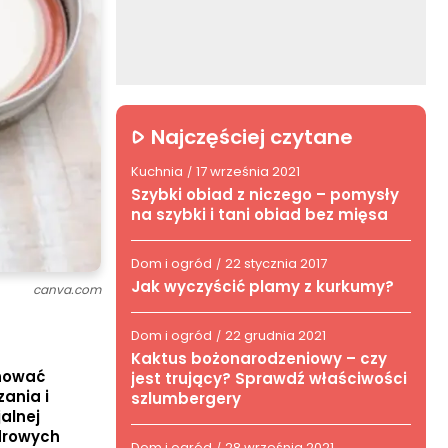
Najczęściej czytane
Kuchnia
17 września 2021
/
Szybki obiad z niczego – pomysły
na szybki i tani obiad bez mięsa
Dom i ogród
22 stycznia 2017
/
Jak wyczyścić plamy z kurkumy?
canva.com
Dom i ogród
22 grudnia 2021
/
Kaktus bożonarodzeniowy – czy
chować
jest trujący? Sprawdź właściwości
ania i
szlumbergery
alnej
zdrowych
Dom i ogród
28 września 2021