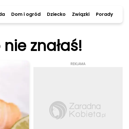
da
Dom i ogród
Dziecko
Związki
Porady
nie znałaś!
REKLAMA