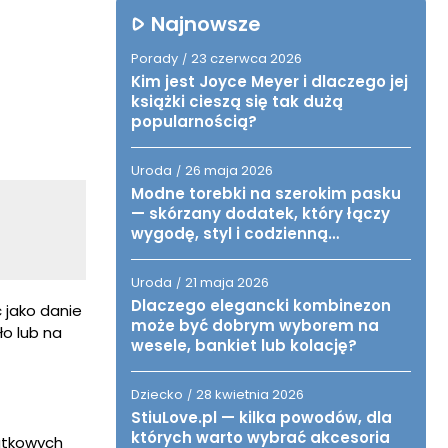
Najnowsze
Porady
23 czerwca 2026
/
Kim jest Joyce Meyer i dlaczego jej
książki cieszą się tak dużą
popularnością?
Uroda
26 maja 2026
/
Modne torebki na szerokim pasku
— skórzany dodatek, który łączy
wygodę, styl i codzienną
funkcjonalność
Uroda
21 maja 2026
/
Dlaczego elegancki kombinezon
jako danie
może być dobrym wyborem na
o lub na
wesele, bankiet lub kolację?
Dziecko
28 kwietnia 2026
/
StiuLove.pl — kilka powodów, dla
których warto wybrać akcesoria
datkowych