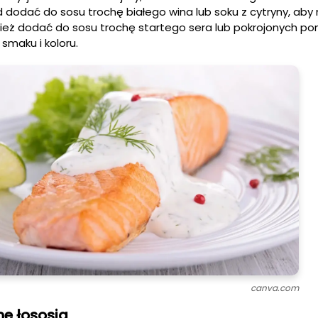
d dodać do sosu trochę białego wina lub soku z cytryny, ab
nież dodać do sosu trochę startego sera lub pokrojonych p
maku i koloru.
canva.com
e łososia