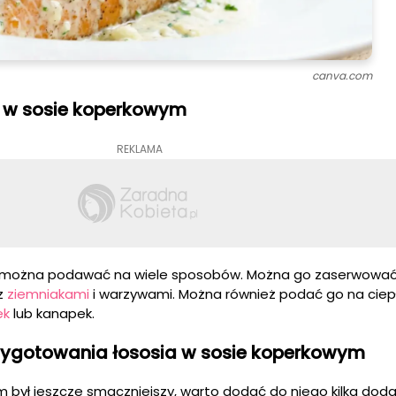
canva.com
 w sosie koperkowym
REKLAMA
 można podawać na wiele sposobów. Można go zaserwować 
 z
ziemniakami
i warzywami. Można również podać go na ciepł
ek
lub kanapek.
zygotowania łososia w sosie koperkowym
m był jeszcze smaczniejszy, warto dodać do niego kilka do