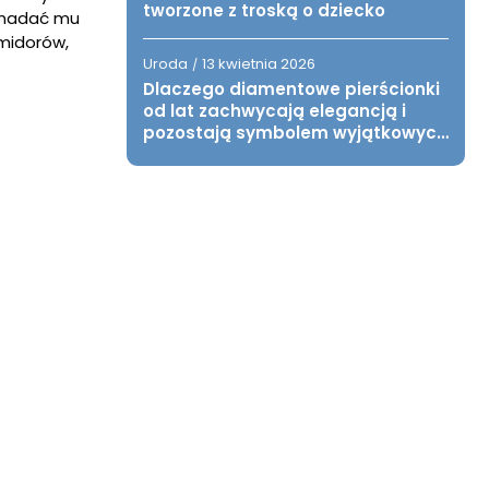
tworzone z troską o dziecko
y nadać mu
omidorów,
Uroda
13 kwietnia 2026
/
Dlaczego diamentowe pierścionki
od lat zachwycają elegancją i
pozostają symbolem wyjątkowych
chwil?