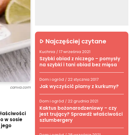
Najczęściej czytane
Kuchnia
17 września 2021
/
Szybki obiad z niczego – pomysły
na szybki i tani obiad bez mięsa
Dom i ogród
22 stycznia 2017
/
Jak wyczyścić plamy z kurkumy?
canva.com
Dom i ogród
22 grudnia 2021
/
Kaktus bożonarodzeniowy – czy
właściwości
jest trujący? Sprawdź właściwości
o w sosie
szlumbergery
 jego
Dom i ogród
28 września 2021