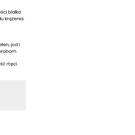
ści białka
u krążenia.
len, jod i
horobom.
ć rtęci.