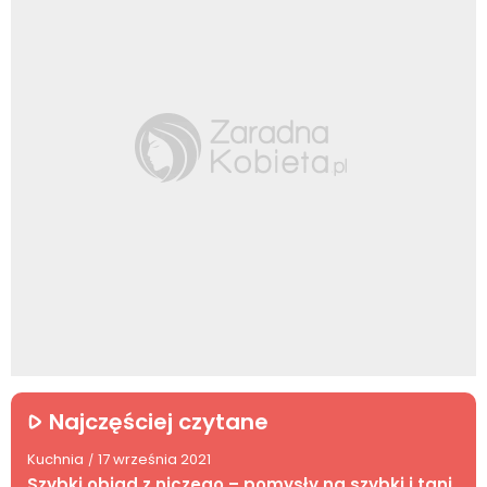
Najczęściej czytane
Kuchnia
17 września 2021
/
Szybki obiad z niczego – pomysły na szybki i tani