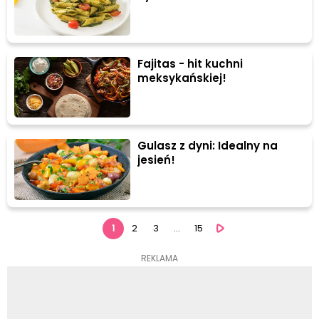
Fajitas - hit kuchni
meksykańskiej!
Gulasz z dyni: Idealny na
jesień!
1
2
3
...
15
REKLAMA