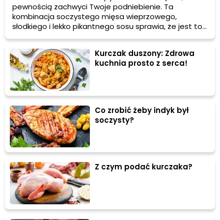
pewnością zachwyci Twoje podniebienie. Ta
kombinacja soczystego mięsa wieprzowego,
słodkiego i lekko pikantnego sosu sprawia, że jest to
idealna propozycja dla miłośników klasycznych
smaków. W tym artykule przedstawiamy przepis na
Kurczak duszony: Zdrowa
glazurowane żeberka, podpowiadamy jak je podawać
kuchnia prosto z serca!
oraz udzielamy kilku porad, które pomogą Ci osiągnąć
perfekcyjny efekt.
Co zrobić żeby indyk był
soczysty?
Z czym podać kurczaka?