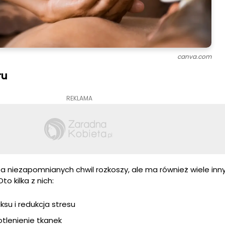
canva.com
ru
REKLAMA
za niezapomnianych chwil rozkoszy, ale ma również wiele inny
o kilka z nich:
su i redukcja stresu
otlenienie tkanek