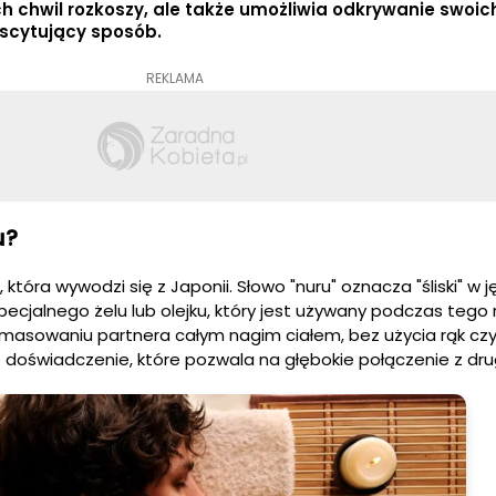
 chwil rozkoszy, ale także umożliwia odkrywanie swoic
kscytujący sposób.
REKLAMA
u?
tóra wywodzi się z Japonii. Słowo "nuru" oznacza "śliski" w j
pecjalnego żelu lub olejku, który jest używany podczas tego 
masowaniu partnera całym nagim ciałem, bez użycia rąk czy
 doświadczenie, które pozwala na głębokie połączenie z dr