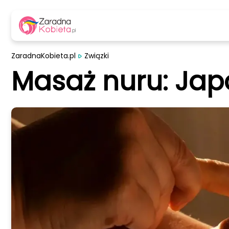
ZaradnaKobieta.pl
Związki
Masaż nuru: Jap