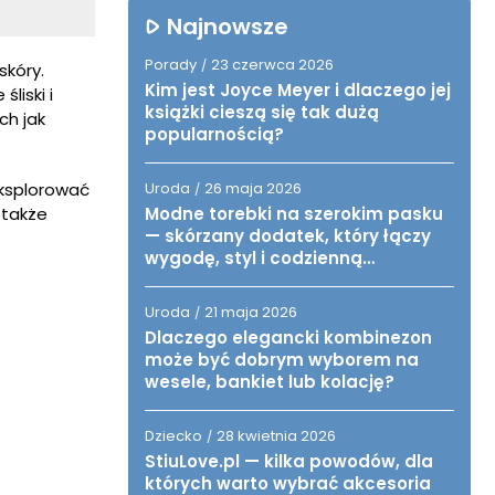
Najnowsze
Porady
23 czerwca 2026
/
skóry.
Kim jest Joyce Meyer i dlaczego jej
liski i
książki cieszą się tak dużą
ch jak
popularnością?
eksplorować
Uroda
26 maja 2026
/
 także
Modne torebki na szerokim pasku
— skórzany dodatek, który łączy
wygodę, styl i codzienną
funkcjonalność
Uroda
21 maja 2026
/
Dlaczego elegancki kombinezon
może być dobrym wyborem na
wesele, bankiet lub kolację?
Dziecko
28 kwietnia 2026
/
StiuLove.pl — kilka powodów, dla
których warto wybrać akcesoria