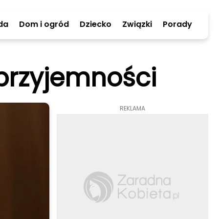
da
Dom i ogród
Dziecko
Związki
Porady
przyjemności
REKLAMA