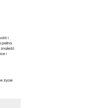
ość i
a pełna
 znaleźć
ce i
e życie