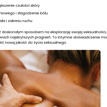
kszenie czułości skóry
niowego i złagodzenie bólu
ła i zakresu ruchu
 doskonałym sposobem na eksplorację swojej seksualności,
 swoich najskrytszych pragnień. To intymne doświadczenie m
ieść nową jakość do życia seksualnego.