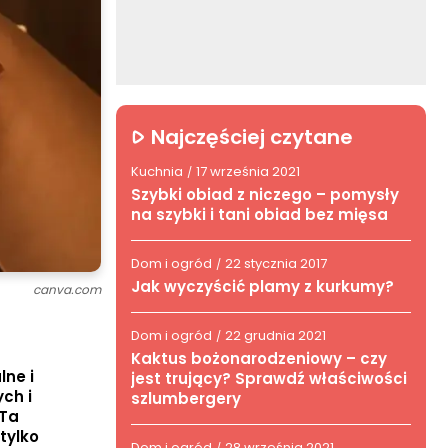
Najczęściej czytane
Kuchnia
17 września 2021
/
Szybki obiad z niczego – pomysły
na szybki i tani obiad bez mięsa
Dom i ogród
22 stycznia 2017
/
Jak wyczyścić plamy z kurkumy?
canva.com
Dom i ogród
22 grudnia 2021
/
Kaktus bożonarodzeniowy – czy
lne i
jest trujący? Sprawdź właściwości
ch i
szlumbergery
 Ta
tylko
Dom i ogród
28 września 2021