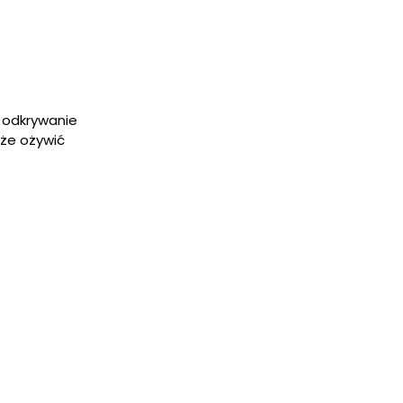
 odkrywanie
oże ożywić