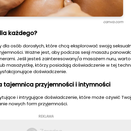
canva.com
dla każdego?
 dla osób dorosłych, które chcą eksplorować swoją seksualn
yjemności. Ważne jest, aby podczas sesji masażu panował
nerami. Jeśli jesteś zainteresowany/a masażem nuru, warto
b masażystkę, którzy posiadają doświadczenie w tej techni
tysfakcjonujące doświadczenie.
 tajemnica przyjemności i intymności
ytujące i intrygujące doświadczenie, które może ożywić Twoj
anie nowych form przyjemności.
REKLAMA