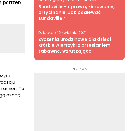
/
h potrzeb
Sundaville – uprawa, zimowanie,
przycinanie. Jak podlewać
sundaville?
Dziecko
12 kwietnia 2021
/
Życzenia urodzinowe dla dzieci -
krótkie wierszyki z przesłaniem,
zabawne, wzruszające
REKLAMA
ęzyku
rodzaju
 ramion. To
ugą osobą.